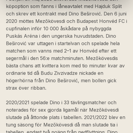
köpoption som fanns i låneavtalet med Hajduk Split
och skrev ett kontrakt med Dino Beširović. Den 6 juni
2020 möttes Mezőkövesdi och Budapest Honvéd FC i
cupfinalen inför 10 000 åskådare på nybyggda
Puskás Aréna i den ungerska huvudstaden. Dino
Beširović var uttagen i startelvan och spelade hela
matchen som vanns med 2–1 av Honvéd efter ett
segermål i den 56:e matchminuten. Mezőkövesdis
bästa chans att kvittera kom med tio minuter kvar av
ordinarie tid då Budu Zivzivadze nickade en
högerhörna från Dino Beširović, men bollen gick
strax över ribban.
2020/2021 spelade Dino i 33 tävlingsmatcher och
noterades för sex gjorda ligamål när Mezőkövesdi
slutade på åttonde plats i tabellen. 2021/2022 blev en
tung säsong för Mezőkövesdi då man slutade tia i
tabellen, endast två poäng från nedflyttning. Dino