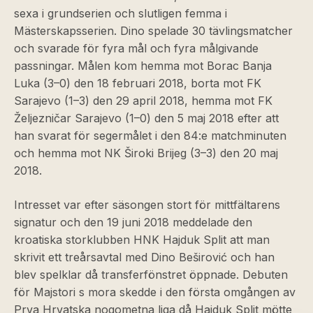
sexa i grundserien och slutligen femma i
Mästerskapsserien. Dino spelade 30 tävlingsmatcher
och svarade för fyra mål och fyra målgivande
passningar. Målen kom hemma mot Borac Banja
Luka (3–0) den 18 februari 2018, borta mot FK
Sarajevo (1–3) den 29 april 2018, hemma mot FK
Željezničar Sarajevo (1–0) den 5 maj 2018 efter att
han svarat för segermålet i den 84:e matchminuten
och hemma mot NK Široki Brijeg (3–3) den 20 maj
2018.
Intresset var efter säsongen stort för mittfältarens
signatur och den 19 juni 2018 meddelade den
kroatiska storklubben HNK Hajduk Split att man
skrivit ett treårsavtal med Dino Beširović och han
blev spelklar då transferfönstret öppnade. Debuten
för Majstori s mora skedde i den första omgången av
Prva Hrvatska nogometna liga då Hajduk Split mötte