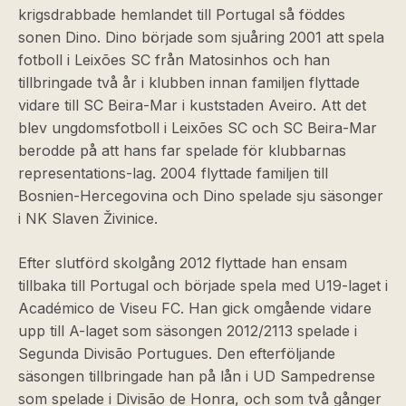
krigsdrabbade hemlandet till Portugal så föddes
sonen Dino. Dino började som sjuåring 2001 att spela
fotboll i Leixões SC från Matosinhos och han
tillbringade två år i klubben innan familjen flyttade
vidare till SC Beira-Mar i kuststaden Aveiro. Att det
blev ungdomsfotboll i Leixões SC och SC Beira-Mar
berodde på att hans far spelade för klubbarnas
representations-lag. 2004 flyttade familjen till
Bosnien-Hercegovina och Dino spelade sju säsonger
i NK Slaven Živinice.
Efter slutförd skolgång 2012 flyttade han ensam
tillbaka till Portugal och började spela med U19-laget i
Académico de Viseu FC. Han gick omgående vidare
upp till A-laget som säsongen 2012/2113 spelade i
Segunda Divisão Portugues. Den efterföljande
säsongen tillbringade han på lån i UD Sampedrense
som spelade i Divisão de Honra, och som två gånger