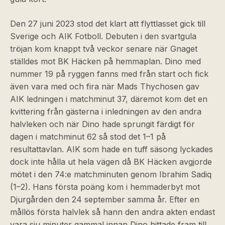
Den 27 juni 2023 stod det klart att flyttlasset gick till
Sverige och AIK Fotboll. Debuten i den svartgula
tröjan kom knappt två veckor senare när Gnaget
ställdes mot BK Häcken på hemmaplan. Dino med
nummer 19 på ryggen fanns med från start och fick
även vara med och fira när Mads Thychosen gav
AIK ledningen i matchminut 37, däremot kom det en
kvittering från gästerna i inledningen av den andra
halvleken och när Dino hade sprungit färdigt för
dagen i matchminut 62 så stod det 1–1 på
resultattavlan. AIK som hade en tuff säsong lyckades
dock inte hålla ut hela vägen då BK Häcken avgjorde
mötet i den 74:e matchminuten genom Ibrahim Sadiq
(1–2). Hans första poäng kom i hemmaderbyt mot
Djurgården den 24 september samma år. Efter en
mållös första halvlek så hann den andra akten endast
vara sju minuter gammal innan Dino hittade fram till