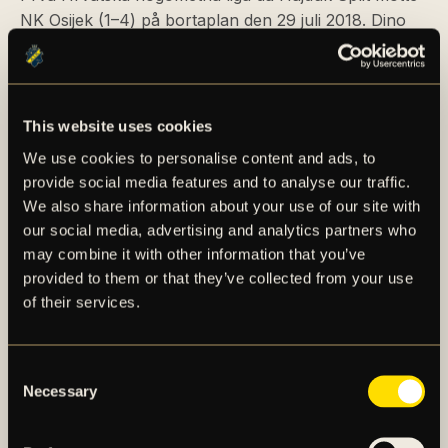
NK Osijek (1–4) på bortaplan den 29 juli 2018. Dino
spelade hela matchen på Stadion Gradski vrt i tröja
nummer 18 under ledning av den kroatiske tränaren
Željko Kopić. I den efterföljande matchen ställdes
Hajduk Split den 2 augusti 2018 mot PFK Slavia 1913
This website uses cookies
Sofia (3–2) i Uefa Europa League 2018/2019. Dino
We use cookies to personalise content and ads, to
startade matchen, men var tvungen att lämna planen
provide social media features and to analyse our traffic.
tidigt efter att det främre korsbandet gått av och en
We also share information about your use of our site with
längre konvalescens och rehabilitering följde efter
our social media, advertising and analytics partners who
knäoperationen. I mars 2019 var han tillbaka på
may combine it with other information that you’ve
fotbollsplanen och han spelade sju matcher, varav
provided to them or that they’ve collected from your use
sex från start, med Hajduk Splits reservlag. I maj
of their services.
2019 gjorde han även två korta inhopp i ligan med A-
laget.
Consent
Necessary
Säsongen 2019/2020 blev det två inhopp i ligan och
Selection
spel i två cupmatcher för honom med Hajduk Split.
Han satt även på bänken i 15 tävlingsmatcher under