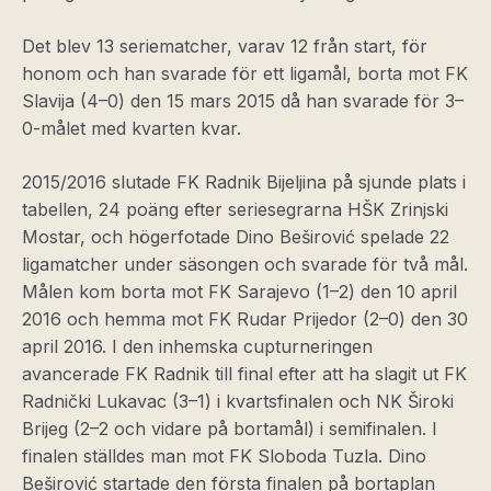
Det blev 13 seriematcher, varav 12 från start, för
honom och han svarade för ett ligamål, borta mot FK
Slavija (4–0) den 15 mars 2015 då han svarade för 3–
0-målet med kvarten kvar.
2015/2016 slutade FK Radnik Bijeljina på sjunde plats i
tabellen, 24 poäng efter seriesegrarna HŠK Zrinjski
Mostar, och högerfotade Dino Beširović spelade 22
ligamatcher under säsongen och svarade för två mål.
Målen kom borta mot FK Sarajevo (1–2) den 10 april
2016 och hemma mot FK Rudar Prijedor (2–0) den 30
april 2016. I den inhemska cupturneringen
avancerade FK Radnik till final efter att ha slagit ut FK
Radnički Lukavac (3–1) i kvartsfinalen och NK Široki
Brijeg (2–2 och vidare på bortamål) i semifinalen. I
finalen ställdes man mot FK Sloboda Tuzla. Dino
Beširović startade den första finalen på bortaplan