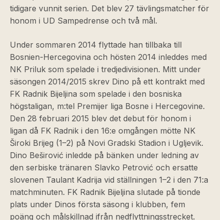
tidigare vunnit serien. Det blev 27 tävlingsmatcher för
honom i UD Sampedrense och två mål.
Under sommaren 2014 flyttade han tillbaka till
Bosnien-Hercegovina och hösten 2014 inleddes med
NK Priluk som spelade i tredjedivisionen. Mitt under
säsongen 2014/2015 skrev Dino på ett kontrakt med
FK Radnik Bijeljina som spelade i den bosniska
högstaligan, m:tel Premijer liga Bosne i Hercegovine.
Den 28 februari 2015 blev det debut för honom i
ligan då FK Radnik i den 16:e omgången mötte NK
Široki Brijeg (1–2) på Novi Gradski Stadion i Ugljevik.
Dino Beširović inledde på bänken under ledning av
den serbiske tränaren Slavko Petrović och ersatte
slovenen Taulant Kadrija vid ställningen 1–2 i den 71:a
matchminuten. FK Radnik Bijeljina slutade på tionde
plats under Dinos första säsong i klubben, fem
poäng och målskillnad ifrån nedflyttningsstrecket.