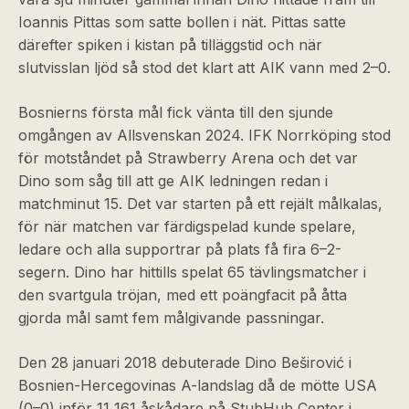
Ioannis Pittas som satte bollen i nät. Pittas satte
därefter spiken i kistan på tilläggstid och när
slutvisslan ljöd så stod det klart att AIK vann med 2–0.
Bosnierns första mål fick vänta till den sjunde
omgången av Allsvenskan 2024. IFK Norrköping stod
för motståndet på Strawberry Arena och det var
Dino som såg till att ge AIK ledningen redan i
matchminut 15. Det var starten på ett rejält målkalas,
för när matchen var färdigspelad kunde spelare,
ledare och alla supportrar på plats få fira 6–2-
segern. Dino har hittills spelat 65 tävlingsmatcher i
den svartgula tröjan, med ett poängfacit på åtta
gjorda mål samt fem målgivande passningar.
Den 28 januari 2018 debuterade Dino Beširović i
Bosnien-Hercegovinas A-landslag då de mötte USA
(0–0) inför 11 161 åskådare på StubHub Center i