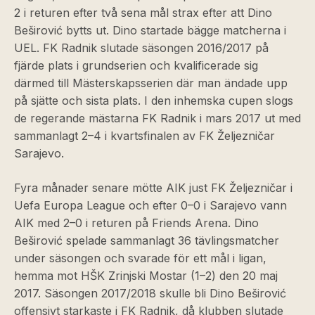
2 i returen efter två sena mål strax efter att Dino
Beširović bytts ut. Dino startade bägge matcherna i
UEL. FK Radnik slutade säsongen 2016/2017 på
fjärde plats i grundserien och kvalificerade sig
därmed till Mästerskapsserien där man ändade upp
på sjätte och sista plats. I den inhemska cupen slogs
de regerande mästarna FK Radnik i mars 2017 ut med
sammanlagt 2–4 i kvartsfinalen av FK Željezničar
Sarajevo.
Fyra månader senare mötte AIK just FK Željezničar i
Uefa Europa League och efter 0–0 i Sarajevo vann
AIK med 2–0 i returen på Friends Arena. Dino
Beširović spelade sammanlagt 36 tävlingsmatcher
under säsongen och svarade för ett mål i ligan,
hemma mot HŠK Zrinjski Mostar (1–2) den 20 maj
2017. Säsongen 2017/2018 skulle bli Dino Beširović
offensivt starkaste i FK Radnik, då klubben slutade