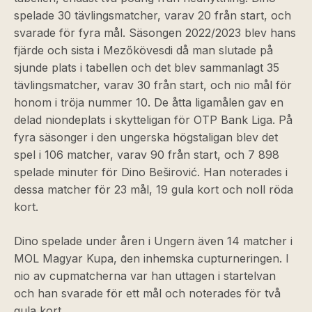
spelade 30 tävlingsmatcher, varav 20 från start, och
svarade för fyra mål. Säsongen 2022/2023 blev hans
fjärde och sista i Mezőkövesdi då man slutade på
sjunde plats i tabellen och det blev sammanlagt 35
tävlingsmatcher, varav 30 från start, och nio mål för
honom i tröja nummer 10. De åtta ligamålen gav en
delad niondeplats i skytteligan för OTP Bank Liga. På
fyra säsonger i den ungerska högstaligan blev det
spel i 106 matcher, varav 90 från start, och 7 898
spelade minuter för Dino Beširović. Han noterades i
dessa matcher för 23 mål, 19 gula kort och noll röda
kort.
Dino spelade under åren i Ungern även 14 matcher i
MOL Magyar Kupa, den inhemska cupturneringen. I
nio av cupmatcherna var han uttagen i startelvan
och han svarade för ett mål och noterades för två
gula kort.