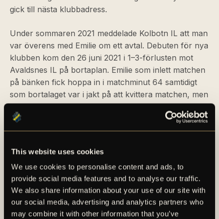
gick till nästa klubbadress.
Under sommaren 2021 meddelade Kolbotn IL att man
var överens med Emilie om ett avtal. Debuten för nya
klubben kom den 26 juni 2021 i 1–3-förlusten mot
Avaldsnes IL på bortaplan. Emilie som inlett matchen
på bänken fick hoppa in i matchminut 64 samtidigt
som bortalaget var i jakt på att kvittera matchen, men
i stället för en kvittering utökade Andrea Norheim
ledningen från straffpunkten i matchminut 67 (3–1).
Emilie fick stort förtroende i sin nya klubb och under
sina två säsonger i Avaldsnes spelade hon totalt 35
This website uses cookies
tävlingsmatcher där hon även hade ett poängfacit på
We use cookies to personalise content and ads, to
två mål och en målgivande passning.
provide social media features and to analyse our traffic.
We also share information about your use of our site with
Inför säsongen 2024 skedde nästa klubbskifte och
our social media, advertising and analytics partners who
denna gång gick flyttlasset till Stabæk IF. Det var här
may combine it with other information that you’ve
som Emilie skulle få sitt stora genombrott då hon