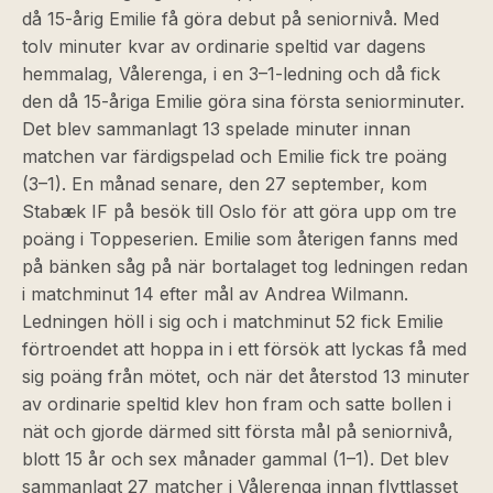
då 15-årig Emilie få göra debut på seniornivå. Med
tolv minuter kvar av ordinarie speltid var dagens
hemmalag, Vålerenga, i en 3–1-ledning och då fick
den då 15-åriga Emilie göra sina första seniorminuter.
Det blev sammanlagt 13 spelade minuter innan
matchen var färdigspelad och Emilie fick tre poäng
(3–1). En månad senare, den 27 september, kom
Stabæk IF på besök till Oslo för att göra upp om tre
poäng i Toppeserien. Emilie som återigen fanns med
på bänken såg på när bortalaget tog ledningen redan
i matchminut 14 efter mål av Andrea Wilmann.
Ledningen höll i sig och i matchminut 52 fick Emilie
förtroendet att hoppa in i ett försök att lyckas få med
sig poäng från mötet, och när det återstod 13 minuter
av ordinarie speltid klev hon fram och satte bollen i
nät och gjorde därmed sitt första mål på seniornivå,
blott 15 år och sex månader gammal (1–1). Det blev
sammanlagt 27 matcher i Vålerenga innan flyttlasset