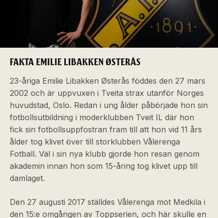
FAKTA EMILIE LIBAKKEN ØSTERÅS
23-åriga Emilie Libakken Østerås föddes den 27 mars
2002 och är uppvuxen i Tveita strax utanför Norges
huvudstad, Oslo. Redan i ung ålder påbörjade hon sin
fotbollsutbildning i moderklubben Tveit IL där hon
fick sin fotbollsuppfostran fram till att hon vid 11 års
ålder tog klivet över till storklubben Vålerenga
Fotball. Väl i sin nya klubb gjorde hon resan genom
akademin innan hon som 15-åring tog klivet upp till
damlaget.
Den 27 augusti 2017 ställdes Vålerenga mot Medkila i
den 15:e omgången av Toppserien, och här skulle en