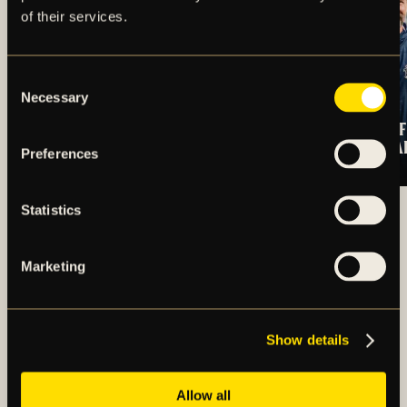
of their services.
Consent
Necessary
Selection
OSCARSSON SKÖT
TRUPPEN MOT IF
SEGERN TILL AIK
BROMMAPOJKA
Preferences
SE ALLA NYHETER
Statistics
Marketing
Show details
Allow all
AIK – SEDAN 1891