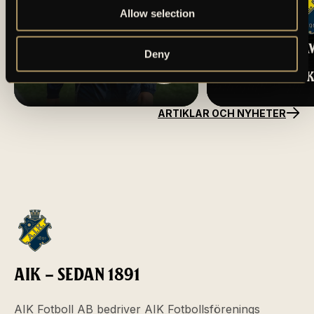
Allow selection
REKRYTERING A
Deny
TRUPPEN MOT IF
NY
BROMMAPOJKARNA
VD/KLUBBDIRE
TILL AIK FOTBOL
ARTIKLAR OCH NYHETER
AIK – SEDAN 1891
AIK Fotboll AB bedriver AIK Fotbollsförenings