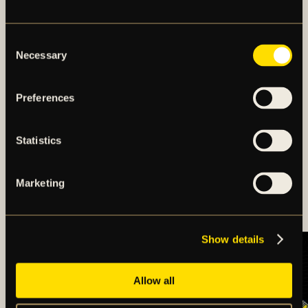
Consent
Necessary
Selection
Preferences
Statistics
OSCARSSON SKÖT
Marketing
SEGERN TILL AIK
Show details
Allow all