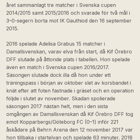
året sammanlagt tre matcher i Svenska cupen
2014/2015 samt 2015/2016 och svarade för två mål i
3–0-segern borta mot IK Gauthiod den 16 september
2015.
2016 spelade Adelisa Grabus 15 matcher i
Damallsvenskan, varav elva från start, då Kif Örebro
DFF slutade på åttonde plats i tabellen. Hon spelade
även en match i Svenska cupen 2016/2017.
Säsongen slutade dock illa då hon under ett
träningspass i början av oktober slet av korsbandet i
knät efter att foten fastnade i gräset och en operation
följde i slutet av november. Skadan spolierade
säsongen 2017 nästan helt, men i den sista
omgången av Damallsvenskan då Kif Örebro DFF tog
emot Kopparbergs/Göteborg FC (0–1) inför 221
åskådare på Behrn Arena den 12 november 2017 var
hon tillbaka i startelvan och spelade 63 minuter. 2018