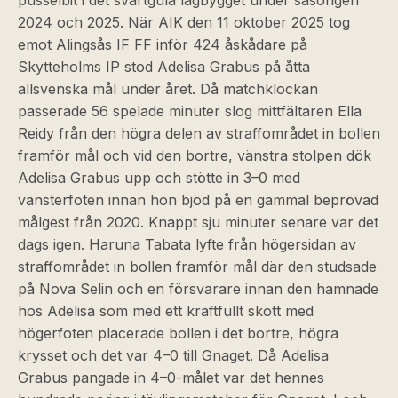
pusselbit i det svartgula lagbygget under säsongen
2024 och 2025. När AIK den 11 oktober 2025 tog
emot Alingsås IF FF inför 424 åskådare på
Skytteholms IP stod Adelisa Grabus på åtta
allsvenska mål under året. Då matchklockan
passerade 56 spelade minuter slog mittfältaren Ella
Reidy från den högra delen av straffområdet in bollen
framför mål och vid den bortre, vänstra stolpen dök
Adelisa Grabus upp och stötte in 3–0 med
vänsterfoten innan hon bjöd på en gammal beprövad
målgest från 2020. Knappt sju minuter senare var det
dags igen. Haruna Tabata lyfte från högersidan av
straffområdet in bollen framför mål där den studsade
på Nova Selin och en försvarare innan den hamnade
hos Adelisa som med ett kraftfullt skott med
högerfoten placerade bollen i det bortre, högra
krysset och det var 4–0 till Gnaget. Då Adelisa
Grabus pangade in 4–0-målet var det hennes