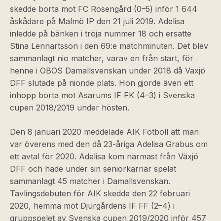
skedde borta mot FC Rosengård (0–5) inför 1 644
åskådare på Malmö IP den 21 juli 2019. Adelisa
inledde på bänken i tröja nummer 18 och ersatte
Stina Lennartsson i den 69:e matchminuten. Det blev
sammanlagt nio matcher, varav en från start, för
henne i OBOS Damallsvenskan under 2018 då Växjö
DFF slutade på nionde plats. Hon gjorde även ett
inhopp borta mot Asarums IF FK (4–3) i Svenska
cupen 2018/2019 under hösten.
Den 8 januari 2020 meddelade AIK Fotboll att man
var överens med den då 23-åriga Adelisa Grabus om
ett avtal för 2020. Adelisa kom närmast från Växjö
DFF och hade under sin seniorkarriär spelat
sammanlagt 45 matcher i Damallsvenskan.
Tävlingsdebuten för AIK skedde den 22 februari
2020, hemma mot Djurgårdens IF FF (2–4) i
gruppspelet av Svenska cupen 2019/2020 inför 457