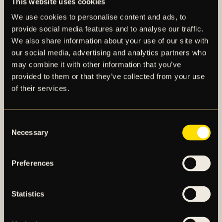
This website uses cookies
tomma läktare på Hammarby IP i Stockholm. Adelisa
We use cookies to personalise content and ads, to
Grabus startade denna gång som centerforward
provide social media features and to analyse our traffic.
mellan Sophia Redenstrand (vfw) och debuterande
We also share information about your use of our site with
Jenny Danielsson (hfw). I den 19:e matchminuten
our social media, advertising and analytics partners who
vann Adelisa bollen av den tidigare AIK-spelaren
may combine it with other information that you’ve
Hanna Folkesson på offensiv planhalva vilket gav
provided to them or that they’ve collected from your use
AIK ett fint anfallsläge då Jenny Danielsson tog
of their services.
bollen och drev framåt innan hon spelade ut till
Sophia Redenstrand till vänster i straffområdet.
Avslutet halvräddades av den före detta AIK-
Consent
Necessary
målvakten Britta Elsert Gynning, men Gnagets
Selection
lagkapten Sara Nordin kunde nicka in returen till 1–0.
I den 43:e matchminuten bröt AIK återigen bollen på
Preferences
offensiv planhalva och Jenny Danielsson avancerade
mot straffområdet och passade till Adelisa Grabus till
Statistics
höger och AIK-forwarden följde med bollen diagonalt
innan hon med högerfoten slog in den mellan
målvakten och den närmaste, högra stolpen. Målet