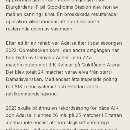
Djurgårdens IF på Stockholms Stadion klev hon av
med en känning i knät. En broskskada resulterade i
operation vilket innebar att hon blev borta
resterande delen av säsongen.
Efter ett år av rehab var Adelisa åter i spel säsongen
2022. Comebacken kom i den andra omgången när
hon bytte av Chinyelu Asher i den 72:a
matchminuten mot IFK Kalmar på Guldfågeln Arena.
Det blev totalt 24 matcher varav elva från start i
Damallsvenskan. Med endast åtta inspelade poäng
föll AIK i seriesystemet och Elitettan väntar
nästkommande säsong.
2023 skulle bli ännu en rekordsäsong för både AIK
och Adelisa. Hennes 26 mål på 25 matcher i Elitettan
innebar inte endast att hon slagit sitt personliga
målrekord – det innebar även att hon var en starkt