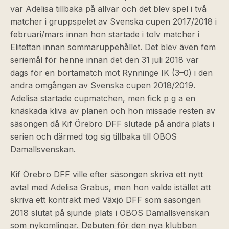
var Adelisa tillbaka på allvar och det blev spel i två
matcher i gruppspelet av Svenska cupen 2017/2018 i
februari/mars innan hon startade i tolv matcher i
Elitettan innan sommaruppehållet. Det blev även fem
seriemål för henne innan det den 31 juli 2018 var
dags för en bortamatch mot Rynninge IK (3–0) i den
andra omgången av Svenska cupen 2018/2019.
Adelisa startade cupmatchen, men fick p g a en
knäskada kliva av planen och hon missade resten av
säsongen då Kif Örebro DFF slutade på andra plats i
serien och därmed tog sig tillbaka till OBOS
Damallsvenskan.
Kif Örebro DFF ville efter säsongen skriva ett nytt
avtal med Adelisa Grabus, men hon valde istället att
skriva ett kontrakt med Växjö DFF som säsongen
2018 slutat på sjunde plats i OBOS Damallsvenskan
som nykomlingar. Debuten för den nya klubben