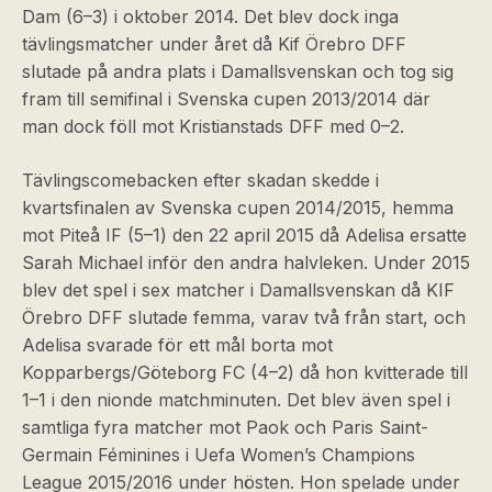
Dam (6–3) i oktober 2014. Det blev dock inga
tävlingsmatcher under året då Kif Örebro DFF
slutade på andra plats i Damallsvenskan och tog sig
fram till semifinal i Svenska cupen 2013/2014 där
man dock föll mot Kristianstads DFF med 0–2.
Tävlingscomebacken efter skadan skedde i
kvartsfinalen av Svenska cupen 2014/2015, hemma
mot Piteå IF (5–1) den 22 april 2015 då Adelisa ersatte
Sarah Michael inför den andra halvleken. Under 2015
blev det spel i sex matcher i Damallsvenskan då KIF
Örebro DFF slutade femma, varav två från start, och
Adelisa svarade för ett mål borta mot
Kopparbergs/Göteborg FC (4–2) då hon kvitterade till
1–1 i den nionde matchminuten. Det blev även spel i
samtliga fyra matcher mot Paok och Paris Saint-
Germain Féminines i Uefa Women’s Champions
League 2015/2016 under hösten. Hon spelade under