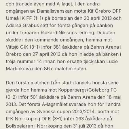
och tränade även med A-laget. I den andra
omgången av Damallsvenskan mötte Kif Örebro DFF
Umeå IK FF (1–1) på bortaplan den 20 april 2013 och
Adelisa Grabus satt för första gången på bänken
under tränaren Rickard Nilssons ledning. Debuten
skedde i den kommande omgången, hemma mot
Vittsjö GIK (3–1) inför 381 åskådare på Behrn Arena i
Örebro den 27 april 2013 då hon inledde på bänken i
tröja nummer 14 innan hon ersatte tjeckiskan Lucie
Martínková i den 86:e matchminuten.
Den första matchen från start i landets högsta serie
gjorde hon hemma mot Kopparbergs/Göteborg FC
(0–2) inför 501 åskådare på Behrn Arena den 18 maj
2013. Det första A-lagsmålet svarade hon för i andra
omgången av Svenska cupen 2013/2014, borta mot
IFK Norrköping DFK (3–1) inför 233 åskådare på
Bollspelaren i Norrköping den 31 juli 2013 då hon