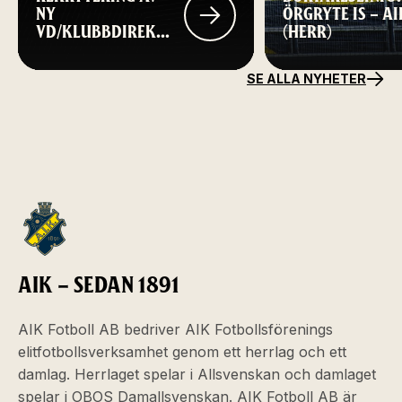
NY
ÖRGRYTE IS – AI
VD/KLUBBDIREKTÖR
(HERR)
TILL AIK FOTBOLL
SE ALLA NYHETER
AIK – SEDAN 1891
AIK Fotboll AB bedriver AIK Fotbollsförenings
elitfotbollsverksamhet genom ett herrlag och ett
damlag. Herrlaget spelar i Allsvenskan och damlaget
spelar i OBOS Damallsvenskan. AIK Fotboll AB är