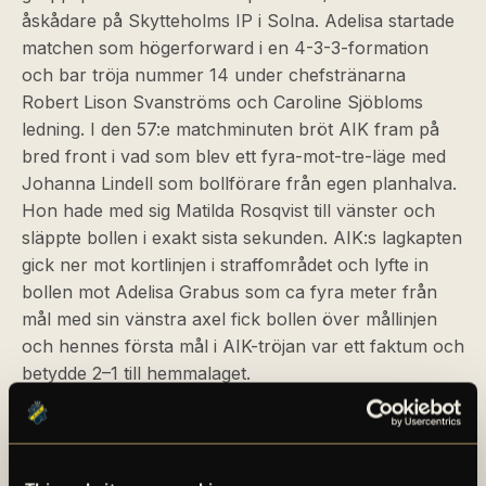
åskådare på Skytteholms IP i Solna. Adelisa startade
matchen som högerforward i en 4-3-3-formation
och bar tröja nummer 14 under chefstränarna
Robert Lison Svanströms och Caroline Sjöbloms
ledning. I den 57:e matchminuten bröt AIK fram på
bred front i vad som blev ett fyra-mot-tre-läge med
Johanna Lindell som bollförare från egen planhalva.
Hon hade med sig Matilda Rosqvist till vänster och
släppte bollen i exakt sista sekunden. AIK:s lagkapten
gick ner mot kortlinjen i straffområdet och lyfte in
bollen mot Adelisa Grabus som ca fyra meter från
mål med sin vänstra axel fick bollen över mållinjen
och hennes första mål i AIK-tröjan var ett faktum och
betydde 2–1 till hemmalaget.
Efter att seriestarten blev uppskjuten p g a covid-19
så var det den 14 juni 2020 dags för premiär borta
mot en av seriefavoriterna Hammarby (4–1) inför