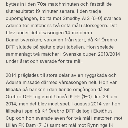
byttes in i den 70:e matchminuten och fastställde
slutresultatet 19 minuter senare. I den tredje
cupomgången, borta mot Smedby AIS (6–0) svarade
Adelisa för matchens två sista mål i storsegern. Det
blev under debutsäsongen 14 matcher i
Damallsvenskan, varav en från start, då Kif Örebro
DFF slutade på sjätte plats i tabellen. Hon spelade
sammanlagt två matcher i Svenska cupen 2013/2014
under året och svarade för tre mål.
2014 präglades till stora delar av en ryggskada och
Adelisa missade därmed vårsäsongen helt. Hon var
tillbaka på bänken i den tionde omgången då Kif
Örebro DFF tog emot Umeå IK FF (1–0) den 29 juni
2014, men det blev inget spel. I augusti 2014 var hon
tillbaka i spel då Kif Örebro DFF deltog i Eksjöhus-
Cup och hon svarade även för två mål i matchen mot
Lillån FK Dam (7–3) samt ett mål mot Rynninge IK