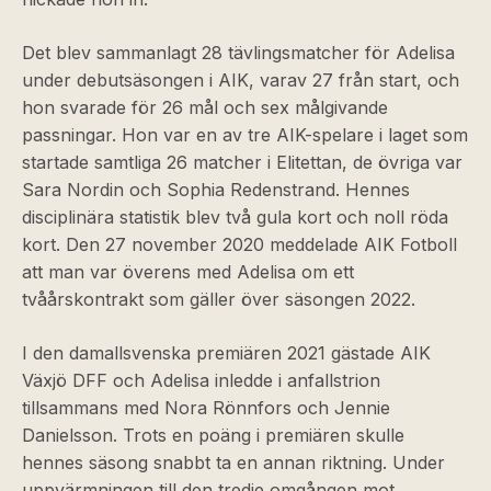
Det blev sammanlagt 28 tävlingsmatcher för Adelisa
under debutsäsongen i AIK, varav 27 från start, och
hon svarade för 26 mål och sex målgivande
passningar. Hon var en av tre AIK-spelare i laget som
startade samtliga 26 matcher i Elitettan, de övriga var
Sara Nordin och Sophia Redenstrand. Hennes
disciplinära statistik blev två gula kort och noll röda
kort. Den 27 november 2020 meddelade AIK Fotboll
att man var överens med Adelisa om ett
tvåårskontrakt som gäller över säsongen 2022.
I den damallsvenska premiären 2021 gästade AIK
Växjö DFF och Adelisa inledde i anfallstrion
tillsammans med Nora Rönnfors och Jennie
Danielsson. Trots en poäng i premiären skulle
hennes säsong snabbt ta en annan riktning. Under
uppvärmningen till den tredje omgången mot