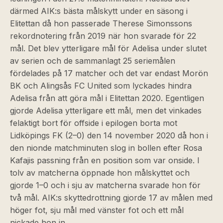
därmed AIK:s bästa målskytt under en säsong i
Elitettan då hon passerade Therese Simonssons
rekordnotering från 2019 när hon svarade för 22
mål. Det blev ytterligare mål för Adelisa under slutet
av serien och de sammanlagt 25 seriemålen
fördelades på 17 matcher och det var endast Morön
BK och Alingsås FC United som lyckades hindra
Adelisa från att göra mål i Elitettan 2020. Egentligen
gjorde Adelisa ytterligare ett mål, men det vinkades
felaktigt bort för offside i epilogen borta mot
Lidköpings FK (2–0) den 14 november 2020 då hon i
den nionde matchminuten slog in bollen efter Rosa
Kafajis passning från en position som var onside. I
tolv av matcherna öppnade hon målskyttet och
gjorde 1–0 och i sju av matcherna svarade hon för
två mål. AIK:s skyttedrottning gjorde 17 av målen med
höger fot, sju mål med vänster fot och ett mål
nickade hon in.