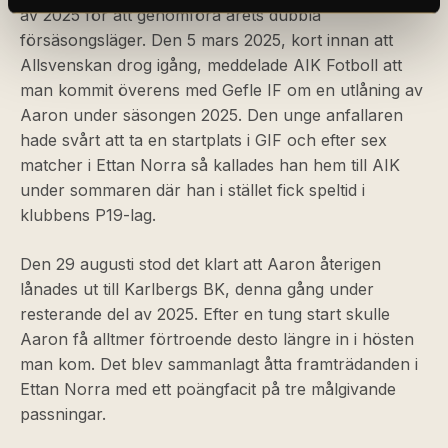
av 2025 för att genomföra årets dubbla
försäsongsläger. Den 5 mars 2025, kort innan att
Allsvenskan drog igång, meddelade AIK Fotboll att
man kommit överens med Gefle IF om en utlåning av
Aaron under säsongen 2025. Den unge anfallaren
hade svårt att ta en startplats i GIF och efter sex
matcher i Ettan Norra så kallades han hem till AIK
under sommaren där han i stället fick speltid i
klubbens P19-lag.
Den 29 augusti stod det klart att Aaron återigen
lånades ut till Karlbergs BK, denna gång under
resterande del av 2025. Efter en tung start skulle
Aaron få alltmer förtroende desto längre in i hösten
man kom. Det blev sammanlagt åtta framträdanden i
Ettan Norra med ett poängfacit på tre målgivande
passningar.