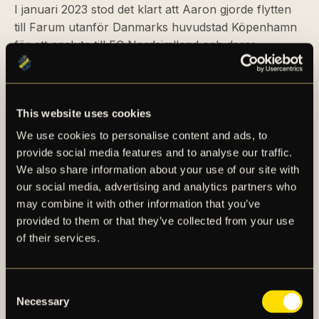
I januari 2023 stod det klart att Aaron gjorde flytten
till Farum utanför Danmarks huvudstad Köpenhamn
för att ansluta till FC Nordsjælland och deras
akademi, där han under det första året
representerade klubbens P19-lag. Hans debut i den
nya klubben kom den 4 mars 2023 då
This website uses cookies
FC Nordsjælland tog sig an AC Horsens på bortaplan.
Aaron fick äntra spelplanen i matchminut 77 när han
We use cookies to personalise content and ads, to
byttes in istället för Mickael Dosso. Bortalaget som
provide social media features and to analyse our traffic.
var i ett 2–3-underläge hade en tuff situation då man
We also share information about your use of our site with
fått sin målvakt William Lykke utvisad redan i
our social media, advertising and analytics partners who
may combine it with other information that you’ve
matchminut 38 – matchens slutresultat skrevs till 4–2
provided to them or that they’ve collected from your use
efter att hemmalaget avgjort i matchens sista minut.
of their services.
Det blev sammanlagt 25 matcher och två mål för
Aaron i FC Nordsjællands P19-lag.
Consent
Den 27 mars 2024 meddelade AIK Fotboll att man
Necessary
Selection
kommit överens med den danska klubben FC