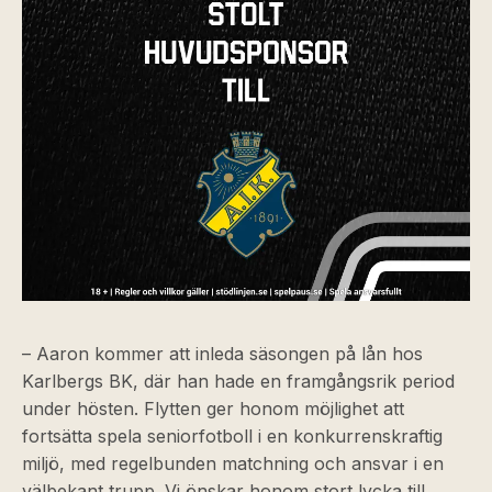
– Aaron kommer att inleda säsongen på lån hos
Karlbergs BK, där han hade en framgångsrik period
under hösten. Flytten ger honom möjlighet att
fortsätta spela seniorfotboll i en konkurrenskraftig
miljö, med regelbunden matchning och ansvar i en
välbekant trupp. Vi önskar honom stort lycka till