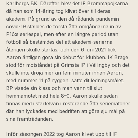
Karlbergs BK. Därefter blev det IF Brommapojkarna
då han som 14-åring tog klivet över till deras
akademi. På grund av den då rådande pandemin
covid-19 ställdes de första åtta omgångarna in av
P16:s seriespel, men efter en längre period utan
fotboll så bestämdes det att akademi-serierna
återigen skulle startas, och den 6 juni 2021 fick
Aaron äntligen göra sin debut för klubben. IK Brage
stod för motståndet på Grimsta IP i Vällingby och det
skulle inte dröja mer än fem minuter innan Aaron,
med nummer 11 på ryggen, satte dit ledningsmålet.
BP visade sin klass och man vann till slut
hemmamötet med hela 8–0. Aaron skulle sedan
finnas med i startelvan i resterande åtta seriematcher
där han lyckades med bedriften att göra sju mål på
sina framträdanden.
Inför säsongen 2022 tog Aaron klivet upp till IF