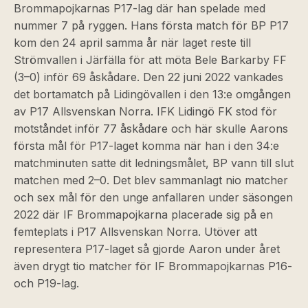
Brommapojkarnas P17-lag där han spelade med
nummer 7 på ryggen. Hans första match för BP P17
kom den 24 april samma år när laget reste till
Strömvallen i Järfälla för att möta Bele Barkarby FF
(3–0) inför 69 åskådare. Den 22 juni 2022 vankades
det bortamatch på Lidingövallen i den 13:e omgången
av P17 Allsvenskan Norra. IFK Lidingö FK stod för
motståndet inför 77 åskådare och här skulle Aarons
första mål för P17-laget komma när han i den 34:e
matchminuten satte dit ledningsmålet, BP vann till slut
matchen med 2–0. Det blev sammanlagt nio matcher
och sex mål för den unge anfallaren under säsongen
2022 där IF Brommapojkarna placerade sig på en
femteplats i P17 Allsvenskan Norra. Utöver att
representera P17-laget så gjorde Aaron under året
även drygt tio matcher för IF Brommapojkarnas P16-
och P19-lag.