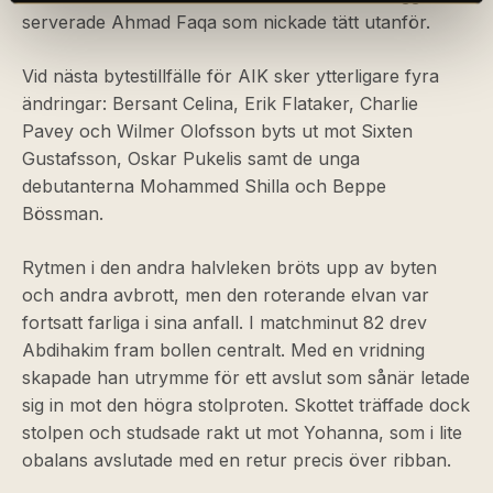
serverade Ahmad Faqa som nickade tätt utanför.
Vid nästa bytestillfälle för AIK sker ytterligare fyra
ändringar: Bersant Celina, Erik Flataker, Charlie
Pavey och Wilmer Olofsson byts ut mot Sixten
Gustafsson, Oskar Pukelis samt de unga
debutanterna Mohammed Shilla och Beppe
Bössman.
Rytmen i den andra halvleken bröts upp av byten
och andra avbrott, men den roterande elvan var
fortsatt farliga i sina anfall. I matchminut 82 drev
Abdihakim fram bollen centralt. Med en vridning
skapade han utrymme för ett avslut som sånär letade
sig in mot den högra stolproten. Skottet träffade dock
stolpen och studsade rakt ut mot Yohanna, som i lite
obalans avslutade med en retur precis över ribban.