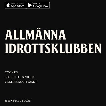
COOKIES
INTEGRITETSPOLICY
VISSELBLÅSARTJÄNST
© AIK Fotboll
2026