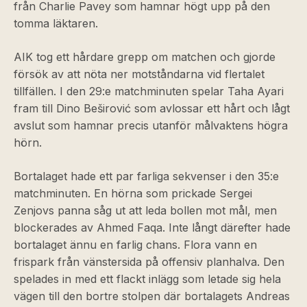
från Charlie Pavey som hamnar högt upp på den
tomma läktaren.
AIK tog ett hårdare grepp om matchen och gjorde
försök av att nöta ner motståndarna vid flertalet
tillfällen. I den 29:e matchminuten spelar Taha Ayari
fram till Dino Beširović som avlossar ett hårt och lågt
avslut som hamnar precis utanför målvaktens högra
hörn.
Bortalaget hade ett par farliga sekvenser i den 35:e
matchminuten. En hörna som prickade Sergei
Zenjovs panna såg ut att leda bollen mot mål, men
blockerades av Ahmed Faqa. Inte långt därefter hade
bortalaget ännu en farlig chans. Flora vann en
frispark från vänstersida på offensiv planhalva. Den
spelades in med ett flackt inlägg som letade sig hela
vägen till den bortre stolpen där bortalagets Andreas