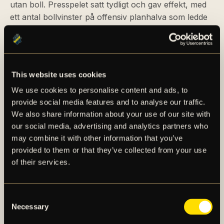
utan boll. Presspelet satt tydligt och gav effekt, med
ett antal bollvinster på offensiv planhalva som ledde
till ett par halvchanser, dock utan någon utdelning.
En överlag stabil insats och en kommande halvlek
som ansågs kunna bjuda på mer.
This website uses cookies
ANDRA HALVLEK
We use cookies to personalise content and ads, to
provide social media features and to analyse our traffic.
Andra halvlekens första skott på mål kom efter fem
We also share information about your use of our site with
minuters spel då Stanley Wilson prövade skottlyckan
our social media, advertising and analytics partners who
utanför straffområdet. Skottet kom med en otäckt
may combine it with other information that you’ve
studs men räddades ändå av målvakten. Inte många
provided to them or that they’ve collected from your use
minuter efter skjuter Wilson fortsatt in sig i matchen.
of their services.
Efter en fin suldragning i straffområdet tryckte han till
ett tungt avslut med vänsterfoten. Målvakten
parerade skottet men släppte returen till Flataker
Consent
Necessary
vars efterföljande försök dock går ovanför ribban.
Selection