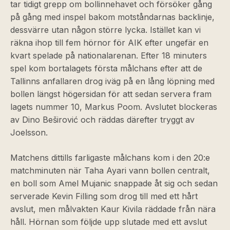
tar tidigt grepp om bollinnehavet och försöker gång
på gång med inspel bakom motståndarnas backlinje,
dessvärre utan någon större lycka. Istället kan vi
räkna ihop till fem hörnor för AIK efter ungefär en
kvart spelade på nationalarenan. Efter 18 minuters
spel kom bortalagets första målchans efter att de
Tallinns anfallaren drog iväg på en lång löpning med
bollen längst högersidan för att sedan servera fram
lagets nummer 10, Markus Poom. Avslutet blockeras
av Dino Beširović och räddas därefter tryggt av
Joelsson.
Matchens dittills farligaste målchans kom i den 20:e
matchminuten när Taha Ayari vann bollen centralt,
en boll som Amel Mujanic snappade åt sig och sedan
serverade Kevin Filling som drog till med ett hårt
avslut, men målvakten Kaur Kivila räddade från nära
håll. Hörnan som följde upp slutade med ett avslut