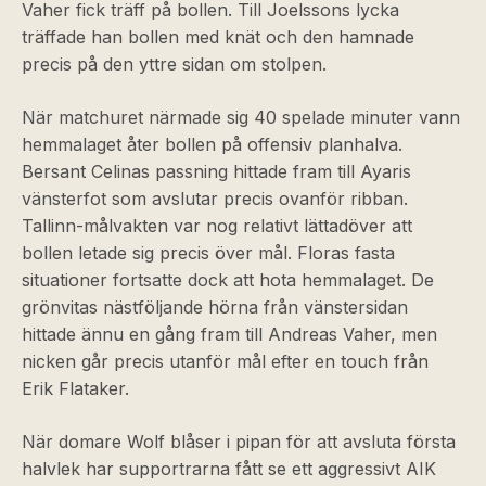
Vaher fick träff på bollen. Till Joelssons lycka
träffade han bollen med knät och den hamnade
precis på den yttre sidan om stolpen.
När matchuret närmade sig 40 spelade minuter vann
hemmalaget åter bollen på offensiv planhalva.
Bersant Celinas passning hittade fram till Ayaris
vänsterfot som avslutar precis ovanför ribban.
Tallinn-målvakten var nog relativt lättad
över att
bollen letade sig precis över mål. Floras fasta
situationer fortsatte dock att hota hemmalaget. De
grönvitas nästföljande hörna från vänstersidan
hittade ännu en gång fram till Andreas Vaher, men
nicken går precis utanför mål efter en touch från
Erik Flataker.
När domare Wolf blåser i pipan för att avsluta första
halvlek har supportrarna fått se ett aggressivt AIK