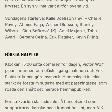
krysset. En syn vi inte varit alltför ovana vid.
Söndagens startelva: Kalle Joelsson (mv) – Charlie
Pavey, Ahmed Faqa, Wilmer Olofsson, Stanley
Wilson – Dino Beširović (K), Amel Mujanic, Taha
Ayari – Bersant Celina, Erik Flataker, Kevin Filling.
FÖRSTA HALVLEK
Klockan 15:00 satte domaren för dagen, Victor Wolf,
pipan i munnen och blåste i gång matchen och Erik
Flataker kunde göra avspark. Hemmalaget inledde
starkt de första minuterna med ett passningsspel som
roade den smått decimerade hemmapubliken
.
Första kvarten startade inte så händelserikt som
supportrarna kanske hade kunnat önskat, men AIK