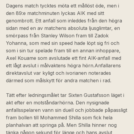
Dagens match tycktes möta ett mållöst öde, men i
den 89:e matchminuten lyckas AIK med sitt
genombrott. Ett anfall som inleddes från den högra
sidan med en av matchens absoluta ljusglimtar, en
smörpass från Stanley Wilson fram till Zadok
Yohanna, som med sin speed hade löpt sig fri och
som i sin tur spelade fram till en annan inhoppare,
Axel Kouame som avslutade ett fint AIK-anfall med
ett lågt avslut i målvaktens högra hörn.
Anfallarens
direktavslut var kyligt och ivorianen noterades
därmed som målskytt för andra matchen i rad.
Tätt efter ledningsmålet tar Sixten Gustafsson läget i
akt efter en motståndarhörna. Den nysignade
anfallsspelaren vann sin duell och jobbade påpassligt
fram bollen till Mohammed Shilla som fick hela
planhalvan att springa på. Men Shilla hinner nog
tänka någon sekund för länge och hans avslut