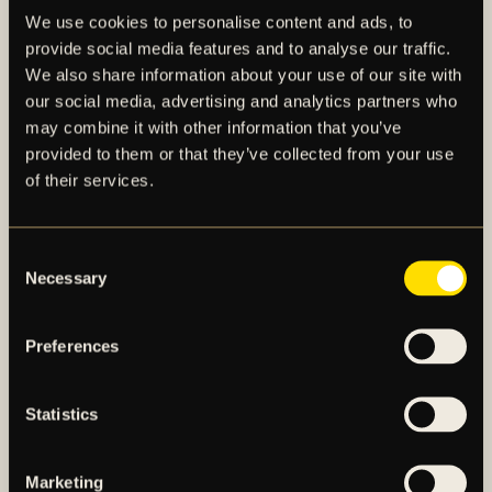
Ibrahim Cissé
We use cookies to personalise content and ads, to
Arbetet med att säkerställa arbetstillstånd pågår.
provide social media features and to analyse our traffic.
We also share information about your use of our site with
Eskil Edh
our social media, advertising and analytics partners who
Befinner sig i rehabilitering för en ryggskada, rehab
may combine it with other information that you’ve
utförs i gym.
provided to them or that they’ve collected from your use
of their services.
Martin Ellingsen
Befinner sig i
rehabilitering för en achilles-
problematik,
rehab utförs i gym.
Consent
Necessary
Selection
Adrian Helm
Befinner sig i rehabilitering för en ljumskskada, rehab
Preferences
utförs både i gym och på fotbollsplanen.
Andreas Redkin
Statistics
Befinner sig i
rehabilitering för en korsbandsskada,
rehab utförs i gym.
Marketing