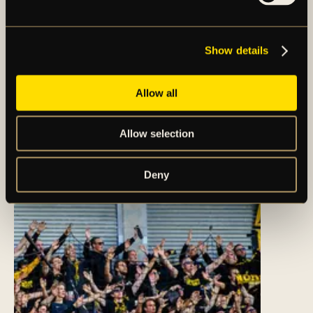
Sotirios Papagiannopoulos
Befinner sig i rehabilitering för en knäskada,
rehab
utförs i gym.
Show details
Allow all
Allow selection
FLER NYHETER
Deny