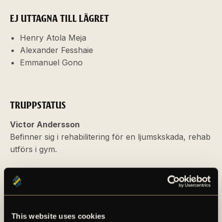
EJ UTTAGNA TILL LÄGRET
Henry Atola Meja
Alexander Fesshaie
Emmanuel Gono
TRUPPSTATUS
Victor Andersson
Befinner sig i rehabilitering för en ljumskskada, rehab
utförs i gym.
Filip Benković
Befinner sig i rehabilitering för en knäskada, rehab
utförs både i gym och på fotbollsplanen.
This website uses cookies