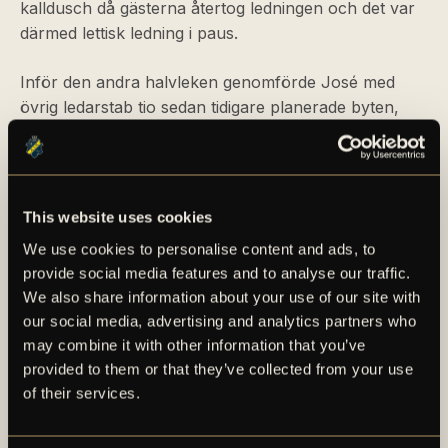
kalldusch då gästerna återtog ledningen och det var
därmed lettisk ledning i paus.
Inför den andra halvleken genomförde José med
övrig ledarstab tio sedan tidigare planerade byten,
och den enda som var kvar på planen till den andra
halvleken var Kristoffer Nordfeldt. AIK gjorde sin
försök att få till en kvittering, och det såg även ut
som att nyinbytte Erik Flataker skulle få göra just det
This website uses cookies
– men offsideflaggan restes och målet dömdes därför
We use cookies to personalise content and ads, to
bort. Med tre minuter kvar av ordinarie speltid
provide social media features and to analyse our traffic.
fastställde FK Liepāja slutresultatet till 1–3 efter att
We also share information about your use of our site with
man nått högst på en hörnspark.
our social media, advertising and analytics partners who
may combine it with other information that you’ve
Sammanfattningsvis fick en hel del spelare värdefulla
provided to them or that they’ve collected from your use
spelminuter samtidigt som man fick utöva det man
of their services.
gjort på träningsplan i matchspel. Nu väntar två
ytterligare träningsmatcher under lägret i Spanien