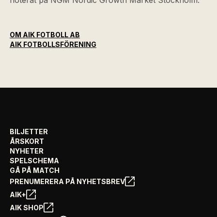
noterat på NGM Nordic Growth Market Stockholm.
OM AIK FOTBOLL AB
AIK FOTBOLLSFÖRENING
BILJETTER
ÅRSKORT
NYHETER
SPELSCHEMA
GÅ PÅ MATCH
PRENUMERERA PÅ NYHETSBREV
AIK+
AIK SHOP