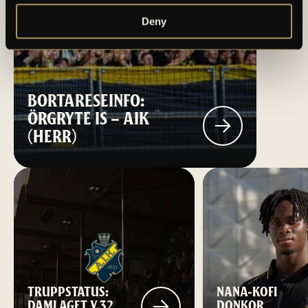
Deny
BORTARESEINFO:
ÖRGRYTE IS – AIK
(HERR)
TRUPPSTATUS:
NANA-KOFI
DAMLAGET V.32
DONKOR