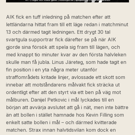
AIK fick en tuff inledning på matchen efter att
lettländarna hittat fram till ett läge redan i matchminut
13 och därmed tagit ledningen. Ett drygt 30 tal
svartgula supportrar fick därefter se på när AIK
gjorde sina försök att spela sig fram till lägen, och
med knappt tio minuter kvar av den första halvleken
skulle man få jubla. Linus Järeteg, som hade tagit en
fin position i en yta några meter utanför
straffområdets kritade linjer, avlossade ett skott som
innebar att motståndarens målvakt fick sträcka ut
ordentligt efter att den styrt via ett ben på väg mot
målburen. Danijel Petkovic i mål lyckades till en
början att avvärja avslutet att gå i nät, men inte bättre
än att bollen i stället hamnade hos Kevin Filling som
enkelt satte bollen i mål – och därmed kvitterade
matchen. Strax innan halvtidsvilan kom dock en