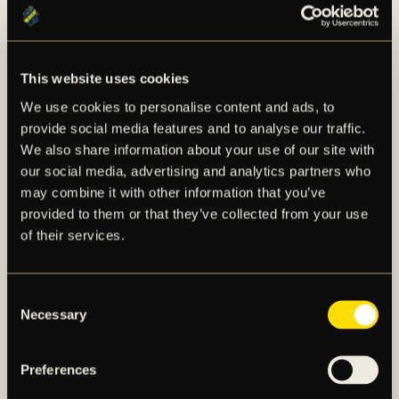
motståndaranalyser, detta i nära samarbete med
tränarna.
This website uses cookies
NÄSTA DEL I ARTIKELSERIEN
We use cookies to personalise content and ads, to
provide social media features and to analyse our traffic.
I nästkommande artikel tittar vi närmare på fysisk
We also share information about your use of our site with
prestation, medicinskt stöd och mental prestation –
our social media, advertising and analytics partners who
och hur AIK Fotboll arbetar för att stödja spelarnas
may combine it with other information that you’ve
tillgänglighet, välmående och långsiktiga
provided to them or that they’ve collected from your use
motståndskraft under säsongen.
of their services.
Läs den första delen här.
Consent
Necessary
Selection
FLER NYHETER
Preferences