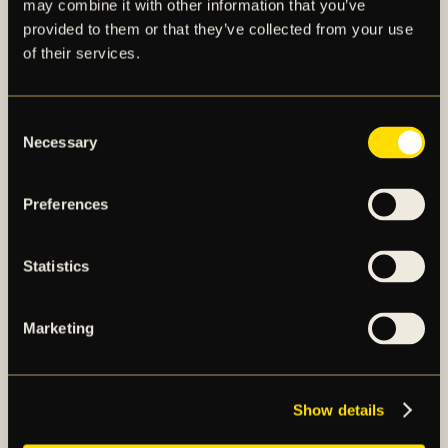
FLER NYHETER
may combine it with other information that you’ve
provided to them or that they’ve collected from your use
of their services.
Consent
Necessary
Selection
Preferences
Statistics
Marketing
TRUPPEN MOT
ÖRGRYTE IS
Show details