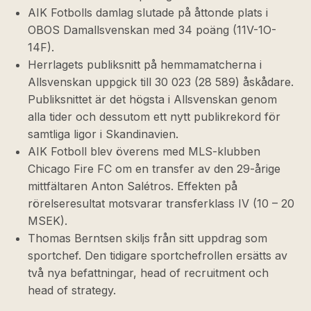
AIK Fotbolls damlag slutade på åttonde plats i
OBOS Damallsvenskan med 34 poäng (11V-1O-
14F).
Herrlagets publiksnitt på hemmamatcherna i
Allsvenskan uppgick till 30 023 (28 589) åskådare.
Publiksnittet är det högsta i Allsvenskan genom
alla tider och dessutom ett nytt publikrekord för
samtliga ligor i Skandinavien.
AIK Fotboll blev överens med MLS-klubben
Chicago Fire FC om en transfer av den 29-årige
mittfältaren Anton Salétros. Effekten på
rörelseresultat motsvarar transferklass IV (10 – 20
MSEK).
Thomas Berntsen skiljs från sitt uppdrag som
sportchef. Den tidigare sportchefrollen ersätts av
två nya befattningar, head of recruitment och
head of strategy.