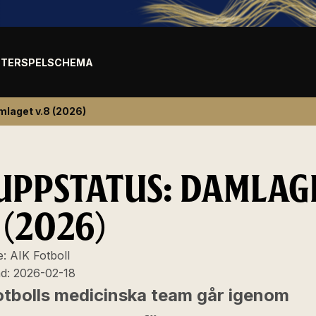
TER
SPELSCHEMA
mlaget v.8 (2026)
UPPSTATUS: DAMLAG
 (2026)
e:
AIK Fotboll
ad:
2026-02-18
otbolls medicinska team går igenom