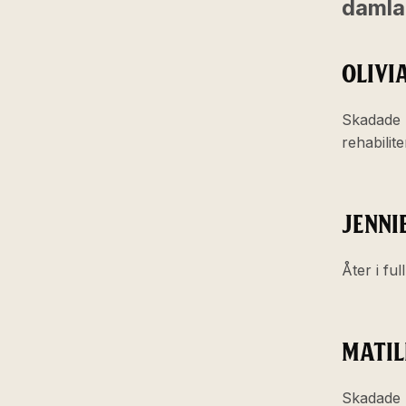
damla
OLIVI
Skadade 
rehabilit
JENNI
Åter i ful
MATIL
Skadade 