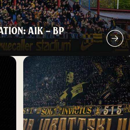
TION: AIK – BP