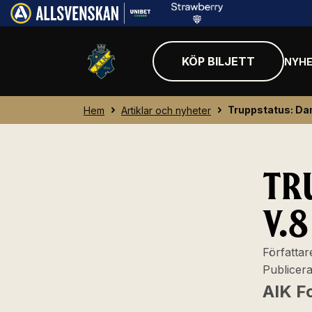
KÖP BILJETT
NYHE
Truppstatus: Da
Hem
Artiklar och nyheter
TR
V.8
Författar
Publicer
AIK F