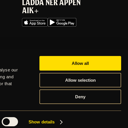
LADDA NER APPEN
AIK+
Allow all
alyse our
ing and
Allow selection
r that
Deny
COOKIES
INTEGRITETSPOLICY
VISSELBLÅSARTJÄNST
Show details