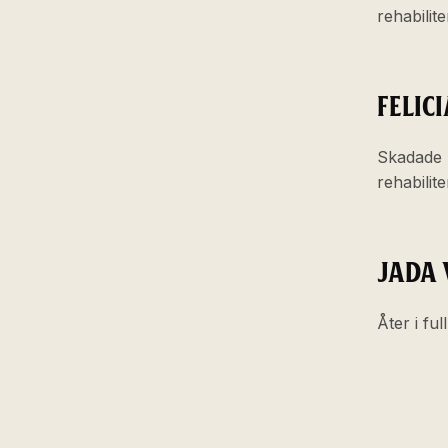
rehabilit
FELIC
Skadade 
rehabilit
JADA
Åter i ful