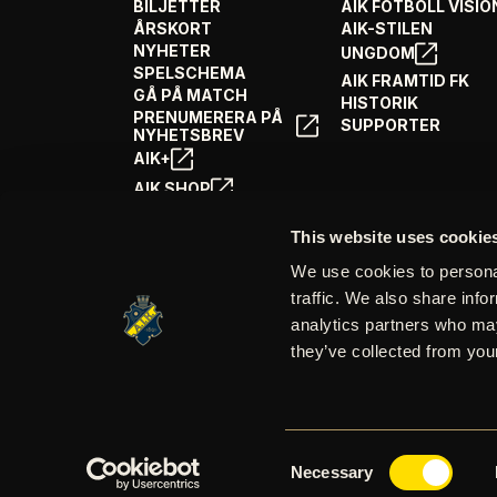
BILJETTER
AIK FOTBOLL VISIO
ÅRSKORT
AIK-STILEN
NYHETER
UNGDOM
SPELSCHEMA
AIK FRAMTID FK
GÅ PÅ MATCH
HISTORIK
PRENUMERERA PÅ
SUPPORTER
NYHETSBREV
AIK+
AIK SHOP
ENGLISH INFO
This website uses cookie
We use cookies to personal
traffic. We also share info
analytics partners who may
they’ve collected from your
Consent
© AIK Fotboll
2026
Necessary
Selection