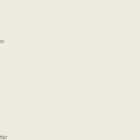
ör
för