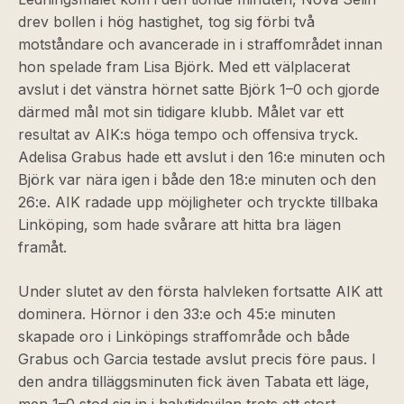
drev bollen i hög hastighet, tog sig förbi två
motståndare och avancerade in i straffområdet innan
hon spelade fram Lisa Björk. Med ett välplacerat
avslut i det vänstra hörnet satte Björk 1–0 och gjorde
därmed mål mot sin tidigare klubb. Målet var ett
resultat av AIK:s höga tempo och offensiva tryck.
Adelisa Grabus hade ett avslut i den 16:e minuten och
Björk var nära igen i både den 18:e minuten och den
26:e. AIK radade upp möjligheter och tryckte tillbaka
Linköping, som hade svårare att hitta bra lägen
framåt.
Under slutet av den första halvleken fortsatte AIK att
dominera. Hörnor i den 33:e och 45:e minuten
skapade oro i Linköpings straffområde och både
Grabus och Garcia testade avslut precis före paus. I
den andra tilläggsminuten fick även Tabata ett läge,