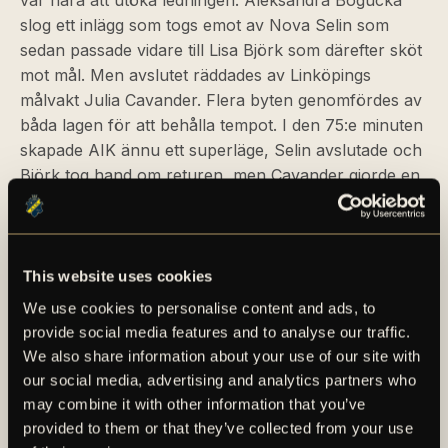
var nära att utöka ledningen. Aleksandra Bogucka
slog ett inlägg som togs emot av Nova Selin som
sedan passade vidare till Lisa Björk som därefter sköt
mot mål. Men avslutet räddades av Linköpings
målvakt Julia Cavander. Flera byten genomfördes av
båda lagen för att behålla tempot. I den 75:e minuten
skapade AIK ännu ett superläge, Selin avslutade och
Björk tog hand om returen, men Cavander gjorde en
väldigt fin räddning och AIK lyckades därför inte
utöka ledningen.
Under slutminuterna flyttade Linköping fram
This website uses cookies
positionerna och skapade flera farliga lägen. I den
We use cookies to personalise content and ads, to
90:e minuten tvingades Dannbäck till ännu en viktig
provide social media features and to analyse our traffic.
räddning när Emma Aldén sköt mot högra hörnan.
We also share information about your use of our site with
En kvittering var nära, men uteblev. Sex minuters
our social media, advertising and analytics partners who
tilläggstid följde och i den 96:e minuten fick Linköping
may combine it with other information that you’ve
matchens sista möjlighet, men skottet gick långt
provided to them or that they’ve collected from your use