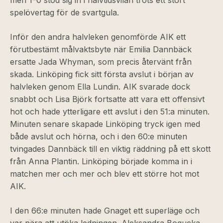
men 1–0 stod sig in i halvtidsvilan trots ett stort
spelövertag för de svartgula.
Inför den andra halvleken genomförde AIK ett
förutbestämt målvaktsbyte när Emilia Dannbäck
ersatte Jada Whyman, som precis återvänt från
skada. Linköping fick sitt första avslut i början av
halvleken genom Ella Lundin. AIK svarade dock
snabbt och Lisa Björk fortsatte att vara ett offensivt
hot och hade ytterligare ett avslut i den 51:a minuten.
Minuten senare skapade Linköping tryck igen med
både avslut och hörna, och i den 60:e minuten
tvingades Dannbäck till en viktig räddning på ett skott
från Anna Plantin. Linköping började komma in i
matchen mer och mer och blev ett större hot mot
AIK.
I den 66:e minuten hade Gnaget ett superläge och