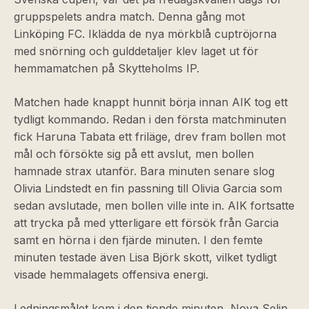
gruppspelets andra match. Denna gång mot
Linköping FC. Iklädda de nya mörkblå cuptröjorna
med snörning och gulddetaljer klev laget ut för
hemmamatchen på Skytteholms IP.
Matchen hade knappt hunnit börja innan AIK tog ett
tydligt kommando. Redan i den första matchminuten
fick Haruna Tabata ett friläge, drev fram bollen mot
mål och försökte sig på ett avslut, men bollen
hamnade strax utanför. Bara minuten senare slog
Olivia Lindstedt en fin passning till Olivia Garcia som
sedan avslutade, men bollen ville inte in. AIK fortsatte
att trycka på med ytterligare ett försök från Garcia
samt en hörna i den fjärde minuten. I den femte
minuten testade även Lisa Björk skott, vilket tydligt
visade hemmalagets offensiva energi.
Ledningsmålet kom i den tionde minuten, Nova Selin