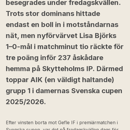
besegrades under fredagskvällen.
Trots stor dominans hittade
endast en boll in i motståndarnas
nät, men nyförvärvet Lisa Björks
1–0-mål i matchminut tio räckte för
tre poäng inför 237 åskådare
hemma på Skytteholms IP. Därmed
toppar AIK (en väldigt haltande)
grupp 1 i damernas Svenska cupen
2025/2026.
Efter vinsten borta mot Gefle IF i premiärmatchen i
Svenska cupen, var det på fredagskvällen dags för