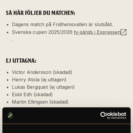
SÅ HÄR FÖLJER DU MATCHEN:
Dagens match på Fridhemsvallen är slutsåld.
Svenska cupen 2025/2026
tv-sänds i Expressen
.
EJ UTTAGNA:
Victor Andersson (skadad)
Henry Atola (ej uttagen)
Lukas Bergquist (ej uttagen)
Eskil Edh (skadad)
Martin Ellingsen (skadad)
Ahmad Faqa (ej uttagen)
Emmanuel Gono (ej uttagen)
Sixten Gustafsson (ej uttagen)
Adrian Helm (ej uttagen)