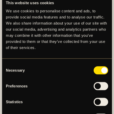
This website uses cookies
Sotirios Papagiannopoulos (skadad)
We use cookies to personalise content and ads, to
Andreas Redkin (skadad)
provide social media features and to analyse our traffic.
Mads Thychosen (skadad)
We also share information about your use of our site with
our social media, advertising and analytics partners who
Se truppstatus för v.9
här.
may combine it with other information that you’ve
provided to them or that they’ve collected from your use
of their services.
Consent
FLER NYHETER
Necessary
Selection
Preferences
Statistics