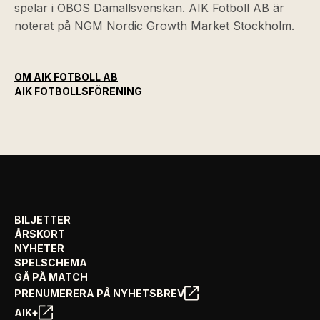
spelar i OBOS Damallsvenskan. AIK Fotboll AB är
noterat på NGM Nordic Growth Market Stockholm.
OM AIK FOTBOLL AB
AIK FOTBOLLSFÖRENING
BILJETTER
ÅRSKORT
NYHETER
SPELSCHEMA
GÅ PÅ MATCH
PRENUMERERA PÅ NYHETSBREV
AIK+