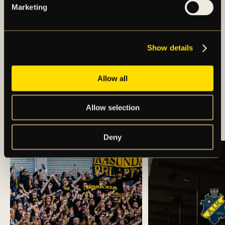
Marketing
Show details
Allow all
REKRYTERING AV NY
VD/KLUBBDIREKTÖR
Allow selection
TILL AIK FOTBOLL
Deny