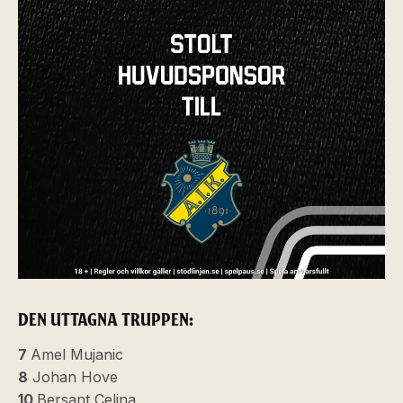
DEN UTTAGNA TRUPPEN:
7
Amel Mujanic
8
Johan Hove
10
Bersant Celina