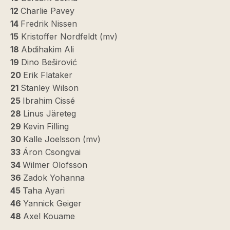
12
Charlie Pavey
14
Fredrik Nissen
15
Kristoffer Nordfeldt (mv)
18
Abdihakim Ali
19
Dino Beširović
20
Erik Flataker
21
Stanley Wilson
25
Ibrahim Cissé
28
Linus Järeteg
29
Kevin Filling
30
Kalle Joelsson (mv)
33
Áron Csongvai
34
Wilmer Olofsson
36
Zadok Yohanna
45
Taha Ayari
46
Yannick Geiger
48
Axel Kouame