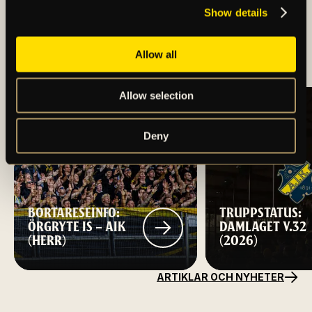
Show details
REKRYTERING AV NY
VD/KLUBBDIREKTÖR
TILL AIK FOTBOLL
Allow all
Allow selection
Deny
BORTARESEINFO:
TRUPPSTATUS:
ÖRGRYTE IS – AIK
DAMLAGET V.32
(HERR)
(2026)
ARTIKLAR OCH NYHETER