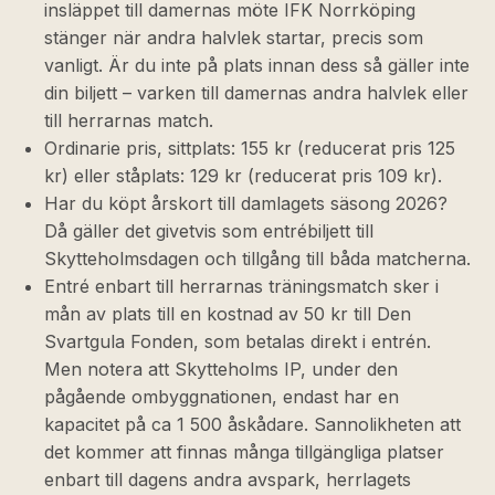
insläppet till damernas möte IFK Norrköping
stänger när andra halvlek startar, precis som
vanligt. Är du inte på plats innan dess så gäller inte
din biljett – varken till damernas andra halvlek eller
till herrarnas match.
Ordinarie pris, sittplats: 155 kr (reducerat pris 125
kr) eller ståplats: 129 kr (reducerat pris 109 kr).
Har du köpt årskort till damlagets säsong 2026?
Då gäller det givetvis som entrébiljett till
Skytteholmsdagen och tillgång till båda matcherna.
Entré enbart till herrarnas träningsmatch sker i
mån av plats till en kostnad av 50 kr till Den
Svartgula Fonden, som betalas direkt i entrén.
Men notera att Skytteholms IP, under den
pågående ombyggnationen, endast har en
kapacitet på ca 1 500 åskådare. Sannolikheten att
det kommer att finnas många tillgängliga platser
enbart till dagens andra avspark, herrlagets