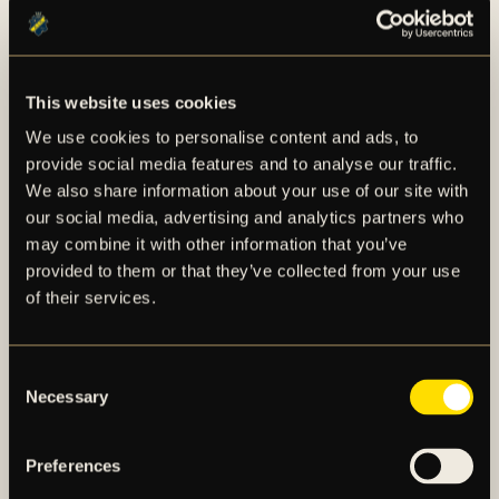
SLO PÅ PLATS PÅ HISINGEN?
Mathias Johansson. +46 708 53 18 91.
Ted Hedström.
This website uses cookies
We use cookies to personalise content and ads, to
För kontakt med SLO mejla
slo@aikfotboll.se
eller
provide social media features and to analyse our traffic.
ring +46 708 53 18 91.
We also share information about your use of our site with
our social media, advertising and analytics partners who
SLO uppmanar:
OBS! Kasta inte in saker, inte ens
may combine it with other information that you’ve
innanför staketet. Det är aldrig ok. Vänligen
provided to them or that they’ve collected from your use
respektera att all skadegörelse, inkl klistermärken,
of their services.
faktureras er klubb. Vi uppmanar kraftfullt också
även alla att avstå från s.k. ”bangers”, vare sig det
Consent
gäller samling, marsch eller på arenan. Vi har
Necessary
Selection
upprepat dokumenterade hörselskador samt
traumatiska upplevelser på personal och supportrar,
vilket inte är acceptabelt.
Preferences