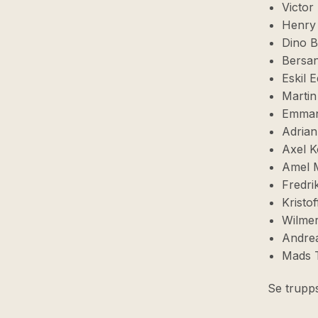
Victor
Henry 
Dino B
Bersan
Eskil 
Martin
Emmanu
Adrian
Axel 
Amel M
Fredri
Kristof
Wilmer
Andrea
Mads 
Se trupps