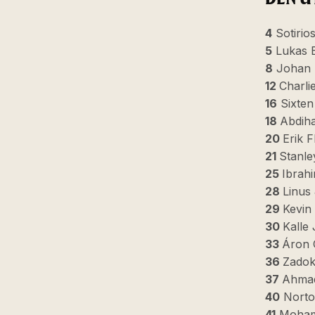
4
Sotirio
5
Lukas B
8
Johan 
12
Charli
16
Sixten
18
Abdiha
20
Erik F
21
Stanle
25
Ibrah
28
Linus
29
Kevin 
30
Kalle
33
Áron 
36
Zado
37
Ahma
40
Norton
41
Moham