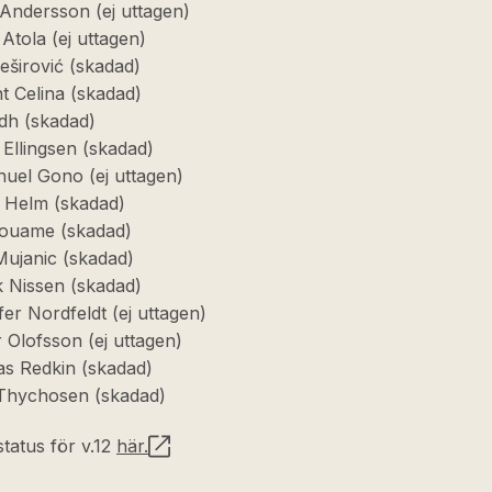
 Andersson (ej uttagen)
Atola (ej uttagen)
eširović (skadad)
t Celina (skadad)
Edh (skadad)
 Ellingsen (skadad)
el Gono (ej uttagen)
 Helm (skadad)
Kouame (skadad)
ujanic (skadad)
k Nissen (skadad)
fer Nordfeldt (ej uttagen)
 Olofsson (ej uttagen)
s Redkin (skadad)
Thychosen (skadad)
tatus för v.12
här.