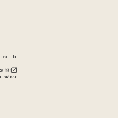
 löser din
ka här
u stöttar