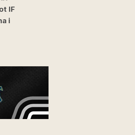
ot IF
a i