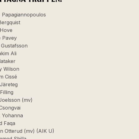
s Papagiannopoulos
ergquist
Hove
e Pavey
 Gustafsson
kim Ali
lataker
y Wilson
im Cissé
 Järeteg
Filling
 Joelsson (mv)
Csongvai
k Yohanna
d Faqa
 Otterud (mv) (AIK U)
med Shilla