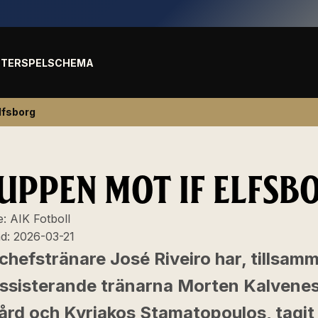
TER
SPELSCHEMA
lfsborg
UPPEN MOT IF ELFSB
e:
AIK Fotboll
ad:
2026-03-21
chefstränare José Riveiro har, tillsam
ssisterande tränarna Morten Kalvenes,
ård och Kyriakos Stamatopoulos, tagit