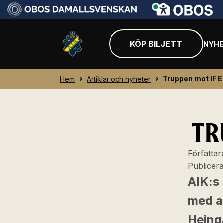
KÖP BILJETT
NYHE
Truppen mot IF E
Hem
Artiklar och nyheter
TR
Författar
Publicer
AIK:s 
med a
Heing