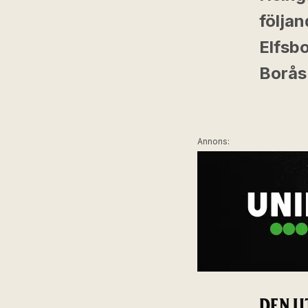
följan
Elfsbo
Borås
Annons:
DEN U