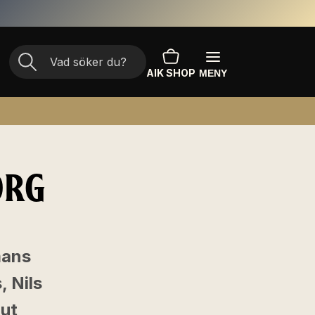
AIK SHOP
MENY
ORG
mans
 Nils
 ut