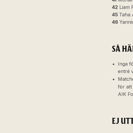
42
Liam R
45
Taha 
46
Yanni
SÅ HÄ
Inga fö
entré 
Matche
för at
AIK Fo
EJ UT