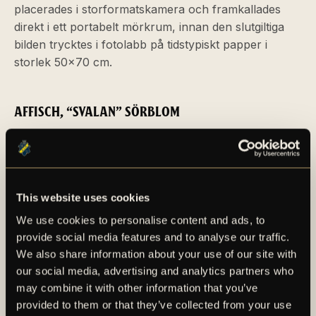
placerades i storformatskamera och framkallades
direkt i ett portabelt mörkrum, innan den slutgiltiga
bilden trycktes i fotolabb på tidstypiskt papper i
storlek 50x70 cm.
AFFISCH, “SVALAN” SÖRBLOM
En illustrerad affisch i storlek 60x60 cm inspirerad av
den karakteristiska illustrationsstilen under Belle
Époque skapad med gouache, bläck och blyerts – en
blandteknik som var typisk för framställandet av
This website uses cookies
illustrationer under denna period.
We use cookies to personalise content and ads, to
provide social media features and to analyse our traffic.
We also share information about your use of our site with
LINJETECKNING, TESSAN “FONFE” GRAF
our social media, advertising and analytics partners who
En linjeteckning i bläck ritad på papper i storlek
may combine it with other information that you’ve
50x70 cm, skapad med samma illustrationsteknik
provided to them or that they’ve collected from your use