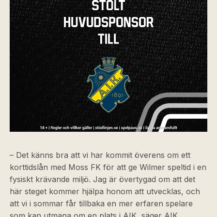
– Det känns bra att vi har kommit överens om ett
korttidslån med Moss FK för att ge Wilmer speltid i en
fysiskt krävande miljö. Jag är övertygad om att det
här steget kommer hjälpa honom att utvecklas, och
att vi i sommar får tillbaka en mer erfaren spelare
som kan utmana om en plats i AIK, säger AIK