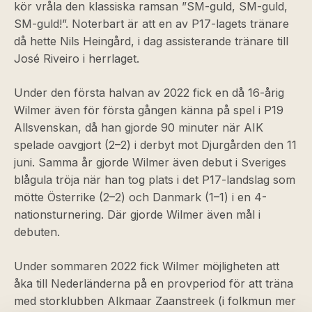
kör vråla den klassiska ramsan ”SM-guld, SM-guld,
SM-guld!”. Noterbart är att en av P17-lagets tränare
då hette Nils Heingård, i dag assisterande tränare till
José Riveiro i herrlaget.
Under den första halvan av 2022 fick en då 16-årig
Wilmer även för första gången känna på spel i P19
Allsvenskan, då han gjorde 90 minuter när AIK
spelade oavgjort (2–2) i derbyt mot Djurgården den 11
juni. Samma år gjorde Wilmer även debut i Sveriges
blågula tröja när han tog plats i det P17-landslag som
mötte Österrike (2–2) och Danmark (1–1) i en 4-
nationsturnering. Där gjorde Wilmer även mål i
debuten.
Under sommaren 2022 fick Wilmer möjligheten att
åka till Nederländerna på en provperiod för att träna
med storklubben Alkmaar Zaanstreek (i folkmun mer