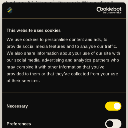
känt som AZ Alkmaar). Där gjorde Wilmer ett gott
intryck och erbjöds ett kontrakt som innebar att han i
augusti 2022 anslöt till klubbens P18-lag. Under sin
tid i Nederländerna har Wilmer spelat med klubbens
This website uses cookies
U18- och U19-lag i både inhemska tävlingar och i
Uefa Youth League. Wilmer har även fått känna på
We use cookies to personalise content and ads, to
spel med U21-laget (Jong AZ) som spelar i den
provide social media features and to analyse our traffic.
nederländska andraligan. Debuten där kom i
We also share information about your use of our site with
förlustmatchen mot Roda (0–2) den 13 mars 2023 där
our social media, advertising and analytics partners who
Wilmer spelade hela matchen. Totalt har Wilmer
may combine it with other information that you’ve
noterats för fyra framträdanden i Jong AZ.
provided to them or that they’ve collected from your use
of their services.
I mars 2023 blev det även ytterligare två
landskamper för Wilmer Olofsson när han
Consent
tillsammans men P18-laget var med och spelade en
Necessary
Selection
4-nationsturnering. Wilmer spelade i båda
landskamperna när Sverige föll mot Norge (0–1) och
Danmark (0–3).
Preferences