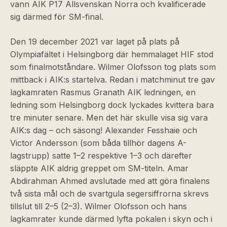
vann AIK P17 Allsvenskan Norra och kvalificerade
sig därmed för SM-final.
Den 19 december 2021 var laget på plats på
Olympiafältet i Helsingborg där hemmalaget HIF stod
som finalmotståndare. Wilmer Olofsson tog plats som
mittback i AIK:s startelva. Redan i matchminut tre gav
lagkamraten Rasmus Granath AIK ledningen, en
ledning som Helsingborg dock lyckades kvittera bara
tre minuter senare. Men det här skulle visa sig vara
AIK:s dag – och säsong! Alexander Fesshaie och
Victor Andersson (som båda tillhör dagens A-
lagstrupp) satte 1–2 respektive 1–3 och därefter
släppte AIK aldrig greppet om SM-titeln. Amar
Abdirahman Ahmed avslutade med att göra finalens
två sista mål och de svartgula segersiffrorna skrevs
tillslut till 2–5 (2–3). Wilmer Olofsson och hans
lagkamrater kunde därmed lyfta pokalen i skyn och i