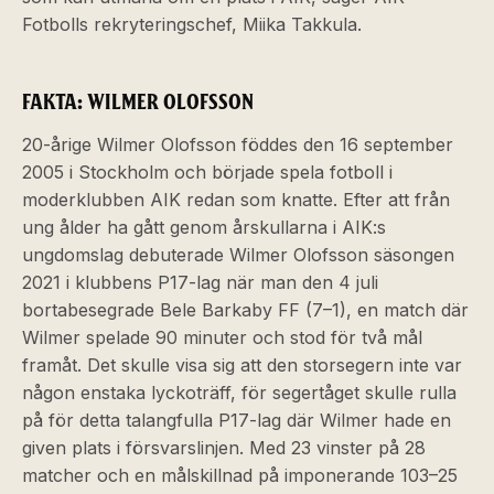
Fotbolls rekryteringschef, Miika Takkula.
FAKTA: WILMER OLOFSSON
20-årige Wilmer Olofsson föddes den 16 september
2005 i Stockholm och började spela fotboll i
moderklubben AIK redan som knatte. Efter att från
ung ålder ha gått genom årskullarna i AIK:s
ungdomslag debuterade Wilmer Olofsson säsongen
2021 i klubbens P17-lag när man den 4 juli
bortabesegrade Bele Barkaby FF (7–1), en match där
Wilmer spelade 90 minuter och stod för två mål
framåt. Det skulle visa sig att den storsegern inte var
någon enstaka lyckoträff, för segertåget skulle rulla
på för detta talangfulla P17-lag där Wilmer hade en
given plats i försvarslinjen. Med 23 vinster på 28
matcher och en målskillnad på imponerande 103–25