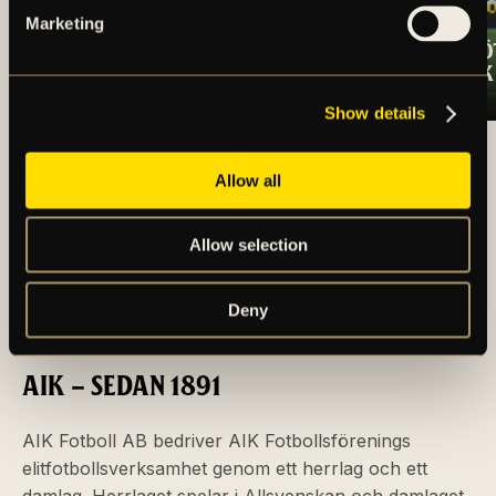
Marketing
TRUPPEN MOT
OSCARSSON SKÖ
ÖRGRYTE IS
SEGERN TILL AIK
Show details
ARTIKLAR OCH NYHETER
Allow all
Allow selection
Deny
AIK – SEDAN 1891
AIK Fotboll AB bedriver AIK Fotbollsförenings
elitfotbollsverksamhet genom ett herrlag och ett