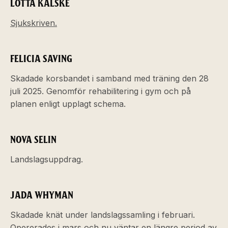
LOTTA KALSKE
Sjukskriven.
FELICIA SAVING
Skadade korsbandet i samband med träning den 28
juli 2025. Genomför rehabilitering i gym och på
planen enligt upplagt schema.
NOVA SELIN
Landslagsuppdrag.
JADA WHYMAN
Skadade knät under landslagssamling i februari.
Opererades i mars och nu väntar en längre period av