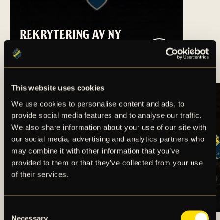
REKRYTERING AV NY
VD/KLUBBDIREKTÖR
TILL AIK FOTBOLL
This website uses cookies
We use cookies to personalise content and ads, to
provide social media features and to analyse our traffic.
We also share information about your use of our site with
our social media, advertising and analytics partners who
may combine it with other information that you’ve
provided to them or that they’ve collected from your use
BORTARESEINFO:
TRUPPSTATUS:
of their services.
ÖRGRYTE IS – AIK
DAMLAGET V.32
(HERR)
(2026)
Consent
ARTIKLAR OCH NYHETER
Necessary
Selection