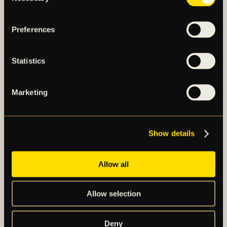
Preferences
Statistics
Marketing
AIK – SEDAN 1891
Show details
AIK Fotboll AB bedriver AIK Fotbollsförenings
elitfotbollsverksamhet genom ett herrlag och ett
damlag. Herrlaget spelar i Allsvenskan och damlaget
Allow all
spelar i OBOS Damallsvenskan. AIK Fotboll AB är
noterat på NGM Nordic Growth Market Stockholm.
Allow selection
Deny
OM AIK FOTBOLL AB