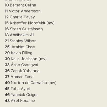
10
Bersant Celina
11
Victor Andersson
12
Charlie Pavey
15
Kristoffer Nordfeldt (mv)
16
Sixten Gustafsson
18
Abdihakim Ali
21
Stanley Wilson
25
Ibrahim Cissé
29
Kevin Filling
30
Kalle Joelsson (mv)
33
Áron Csongvai
36
Zadok Yohanna
37
Ahmad Faqa
40
Norton de Carvalho (mv)
45
Taha Ayari
46
Yannick Geiger
48
Axel Kouame