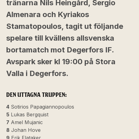
tränarna Nils Heingård, Sergio
Almenara och Kyriakos
Stamatopoulos, tagit ut följande
spelare till kvällens allsvenska
bortamatch mot Degerfors IF.
Avspark sker kl 19:00 på Stora
Valla i Degerfors.
DEN UTTAGNA TRUPPEN:
4
Sotirios Papagiannopoulos
5
Lukas Bergquist
7
Amel Mujanic
8
Johan Hove
9
Erik Flataker