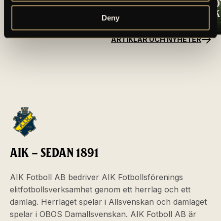
TRUPPEN MOT
OSCARSSON SKÖ
ÖRGRYTE IS
SEGERN TILL AIK
Deny
ARTIKLAR OCH NYHETER
AIK – SEDAN 1891
AIK Fotboll AB bedriver AIK Fotbollsförenings
elitfotbollsverksamhet genom ett herrlag och ett
damlag. Herrlaget spelar i Allsvenskan och damlaget
spelar i OBOS Damallsvenskan. AIK Fotboll AB är