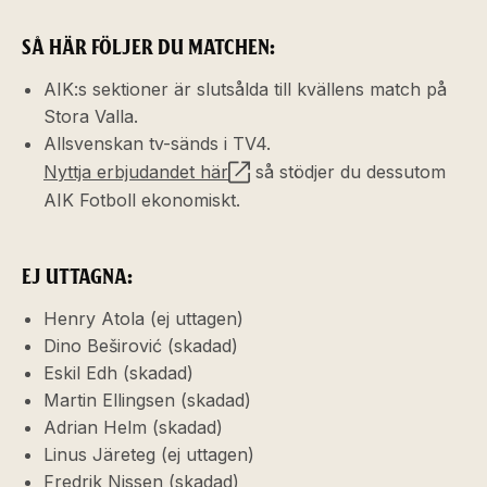
SÅ HÄR FÖLJER DU MATCHEN:
AIK:s sektioner är slutsålda till kvällens match på
Stora Valla.
Allsvenskan tv-sänds i TV4.
Nyttja erbjudandet här
så stödjer du dessutom
AIK Fotboll ekonomiskt.
EJ UTTAGNA:
Henry Atola (ej uttagen)
Dino Beširović (skadad)
Eskil Edh (skadad)
Martin Ellingsen (skadad)
Adrian Helm (skadad)
Linus Järeteg (ej uttagen)
Fredrik Nissen (skadad)