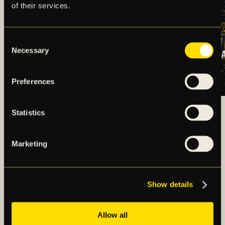
of their services.
Consent
Necessary
Selection
TRUPPSTATUS:
BILJETTINFORM
HERRLAGET V.32
DJURGÅRDEN
(2026)
BORTA
Preferences
ARTIKLAR OCH NYHETER
Statistics
Marketing
Show details
AIK – SEDAN 1891
Allow all