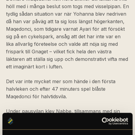
höll med i många beslut som togs med visselpipan. En
tydlig sådan situation var när Yohanna blev nedriven
då han var påväg att ta sig loss längst högerkanten,
Maqedonci, som tidigare varnat Ayari för att försökt
sig på en cykelspark, ansåg att det har inte var en
lika allvarlig företeelse och valde att nöja sig med
frispark till Gnaget – vilket fick hela den västra
läktaren att ställa sig upp och demonstrativt vifta med
ett imaginärt kort i luften.
Det var inte mycket mer som hände i den första
halvleken och efter 47 minuters spel blåste
Maqedonci för halvtidsvila.
Under pausvilan klev Nabbe, tillsammans med sin
son Hamza, ut på nationalarenans gräs där den
tidigare AIK-spelaren hyllades stort av de svartgula
supportrarna på plats. Efter ett känslosamt tal tog