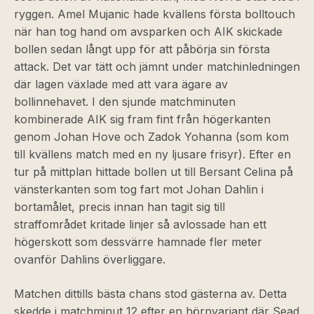
ryggen. Amel Mujanic hade kvällens första bolltouch
när han tog hand om avsparken och AIK skickade
bollen sedan långt upp för att påbörja sin första
attack. Det var tätt och jämnt under matchinledningen
där lagen växlade med att vara ägare av
bollinnehavet. I den sjunde matchminuten
kombinerade AIK sig fram fint från högerkanten
genom Johan Hove och Zadok Yohanna (som kom
till kvällens match med en ny ljusare frisyr). Efter en
tur på mittplan hittade bollen ut till Bersant Celina på
vänsterkanten som tog fart mot Johan Dahlin i
bortamålet, precis innan han tagit sig till
straffområdet kritade linjer så avlossade han ett
högerskott som dessvärre hamnade fler meter
ovanför Dahlins överliggare.
Matchen dittills bästa chans stod gästerna av. Detta
skedde i matchminut 12 efter en hörnvariant där Sead