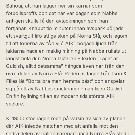
Bahoui, att han lägger ner sin karriär som
fotbollsproffs och det här var dagen som Nabbe
äntligen skulle få den avtackningen som han
förtjänar. Knappt tio minuter innan avspark började
ett svartgult tifo att ge sken på Norra Stå, och lagom
till att tonerna av ”Åh vi é AIK” började ljuda från
läktarna hade en mäktig målning på Nabbe rullats ut
längst hela den Norra läktaren – texten ”Läget är
Guldish, alltid detsamma” hängde även ner från den
övre delen av Norra Stå. Raden är tagen från Ison &
Filles låt ”Borta bra men hemma bäst” och anspelar
sig på ett av Nabbes smeknamn – nämligen Guldish.
En fin hyllning till en av modern tids största AIK-
spelare.
Kl 19:00 stod lagen redo på varsin av sida av planen
där AIK inledde matchen med att anfalla mot den
södra delen av nationalarenan, med Norra Stås stöd i