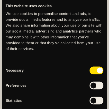
Hamza över showen och berättade stolt att han
This website uses cookies
heter Hamza och är sex år. Nabbe och hans son tog
We use cookies to personalise content and ads, to
sedan varvet längst östra långsidan till Norra Stå där
provide social media features and to analyse our traffic.
hyllningarna fortsatte. Kvällens dittills högsta vrål
We also share information about your use of our site with
kom när Nabbe passade fram bollen till sin son som
our social media, advertising and analytics partners who
tryckte ett stenhårt vristskott i målet framför klacken.
may combine it with other information that you’ve
provided to them or that they’ve collected from your use
Klockan 20:03 sparkades den andra halvleken i gång
of their services.
av gästerna och AIK inledde därmed sin
kvitteringsjakt. Det var också ett svartgult lag som
Consent
kom med en helt annan fart och tryck till den andra
Necessary
Selection
akten, vid flertalet gånger slet man sig loss från sina
markeringar och hittade fram till medspelare – men
dittills utan resultat. I matchminut 55 valde José
Preferences
Riveiro att genomföra kvällens första byte då Taha
Ayari sprungit klart för dagen, in på planen stegade i
Statistics
stället Erik Flataker. Två minuter senare blev Mujanic
tilldelad ett gult kort när ett kontringsförsök