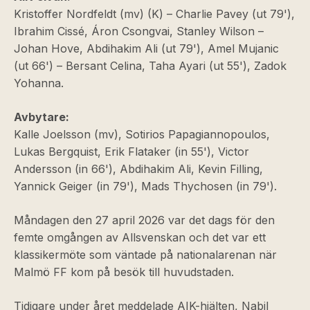
Kristoffer Nordfeldt (mv) (K) – Charlie Pavey (ut 79'),
Ibrahim Cissé, Áron Csongvai, Stanley Wilson –
Johan Hove, Abdihakim Ali (ut 79'), Amel Mujanic
(ut 66') – Bersant Celina, Taha Ayari (ut 55'), Zadok
Yohanna.
Avbytare:
Kalle Joelsson (mv), Sotirios Papagiannopoulos,
Lukas Bergquist, Erik Flataker (in 55'), Victor
Andersson (in 66'), Abdihakim Ali, Kevin Filling,
Yannick Geiger (in 79'), Mads Thychosen (in 79').
Måndagen den 27 april 2026 var det dags för den
femte omgången av Allsvenskan och det var ett
klassikermöte som väntade på nationalarenan när
Malmö FF kom på besök till huvudstaden.
Tidigare under året meddelade AIK-hjälten, Nabil