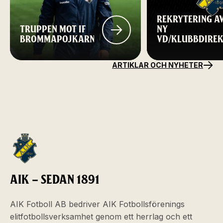
REKRYTERING A
TRUPPEN MOT IF
NY
BROMMAPOJKARNA
VD/KLUBBDIRE
TILL AIK FOTBOL
ARTIKLAR OCH NYHETER
AIK – SEDAN 1891
AIK Fotboll AB bedriver AIK Fotbollsförenings
elitfotbollsverksamhet genom ett herrlag och ett