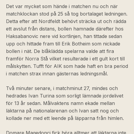
Det var mycket som hände i matchen nu och när
matchklockan stod på 25 så tog bortalaget ledningen.
Detta efter att Nordfeldt behövt sträcka ut och rädda
ett avslut från distans, bollen hamnade därefter hos
Haksabanovic nere vid kortlinjen, han tittade sedan
upp och hittade fram till Erik Botheim som nickade
bollen i nät. De blåklädda spelarna valde att fira
framför Norra Stå vilket resulterade i ett gult kort till
målskytten. Tufft för AIK som hade haft en bra period
i matchen strax innan gästernas ledningsmål.
Två minuter senare, i matchminut 27, mindes och
hedrades Ivan Turina som sorligt lämnade jordelivet
för 13 år sedan. Målvaktens namn ekade mellan
läktarna på nationalarenan och Ivan satt nog och
kollade ner med ett leende på läpparna från himlen.
Domare Maqedonci fick höra alltmer att läktarna inte