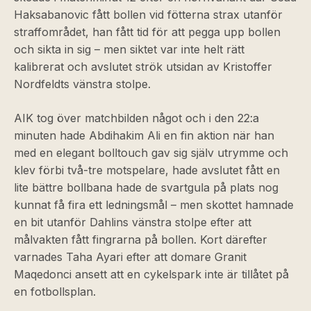
Haksabanovic fått bollen vid fötterna strax utanför
straffområdet, han fått tid för att pegga upp bollen
och sikta in sig – men siktet var inte helt rätt
kalibrerat och avslutet strök utsidan av Kristoffer
Nordfeldts vänstra stolpe.
AIK tog över matchbilden något och i den 22:a
minuten hade Abdihakim Ali en fin aktion när han
med en elegant bolltouch gav sig själv utrymme och
klev förbi två-tre motspelare, hade avslutet fått en
lite bättre bollbana hade de svartgula på plats nog
kunnat få fira ett ledningsmål – men skottet hamnade
en bit utanför Dahlins vänstra stolpe efter att
målvakten fått fingrarna på bollen. Kort därefter
varnades Taha Ayari efter att domare Granit
Maqedonci ansett att en cykelspark inte är tillåtet på
en fotbollsplan.