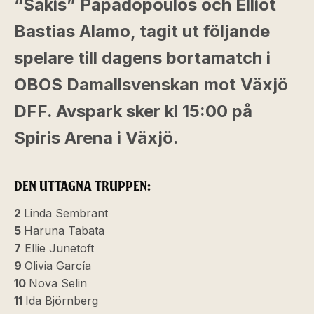
“Sakis” Papadopoulos och Elliot
Bastias Alamo, tagit ut följande
spelare till dagens bortamatch i
OBOS Damallsvenskan mot Växjö
DFF. Avspark sker kl 15:00 på
Spiris Arena i Växjö.
DEN UTTAGNA TRUPPEN:
2
Linda Sembrant
5
Haruna Tabata
7
Ellie Junetoft
9
Olivia García
10
Nova Selin
11
Ida Björnberg