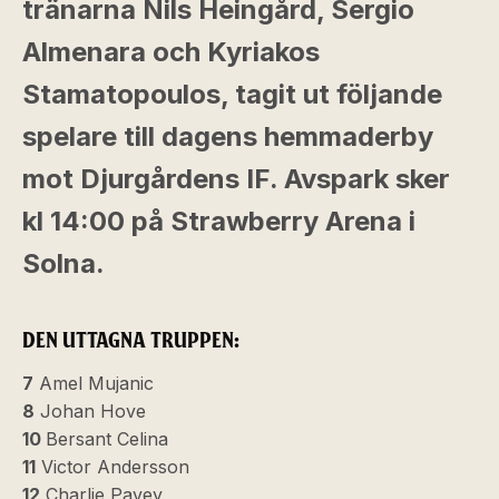
tränarna Nils Heingård, Sergio
Almenara och Kyriakos
Stamatopoulos, tagit ut följande
spelare till dagens hemmaderby
mot Djurgårdens IF. Avspark sker
kl 14:00 på Strawberry Arena i
Solna.
DEN UTTAGNA TRUPPEN:
7
Amel Mujanic
8
Johan Hove
10
Bersant Celina
11
Victor Andersson
12
Charlie Pavey