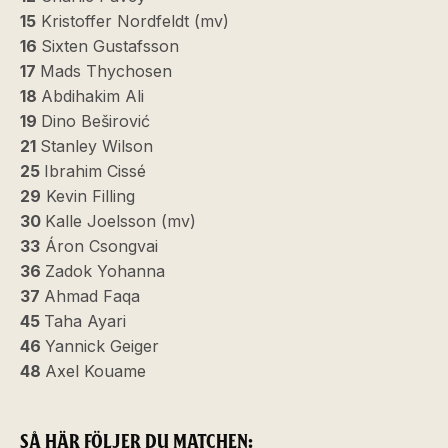
15
Kristoffer Nordfeldt (mv)
16
Sixten Gustafsson
17
Mads Thychosen
18
Abdihakim Ali
19
Dino Beširović
21
Stanley Wilson
25
Ibrahim Cissé
29
Kevin Filling
30
Kalle Joelsson (mv)
33
Áron Csongvai
36
Zadok Yohanna
37
Ahmad Faqa
45
Taha Ayari
46
Yannick Geiger
48
Axel Kouame
SÅ HÄR FÖLJER DU MATCHEN: