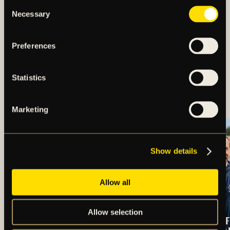
Consent
Necessary
Selection
Preferences
Statistics
TRUPPEN MOT
ÖRGRYTE IS
Marketing
Show details
Allow all
Allow selection
OSCARSSON SKÖT
TRUPPEN MOT IF