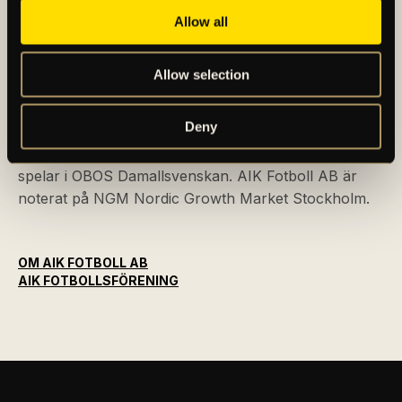
Allow all
AIK – SEDAN 1891
Allow selection
AIK Fotboll AB bedriver AIK Fotbollsförenings
Deny
elitfotbollsverksamhet genom ett herrlag och ett
damlag. Herrlaget spelar i Allsvenskan och damlaget
spelar i OBOS Damallsvenskan. AIK Fotboll AB är
noterat på NGM Nordic Growth Market Stockholm.
OM AIK FOTBOLL AB
AIK FOTBOLLSFÖRENING