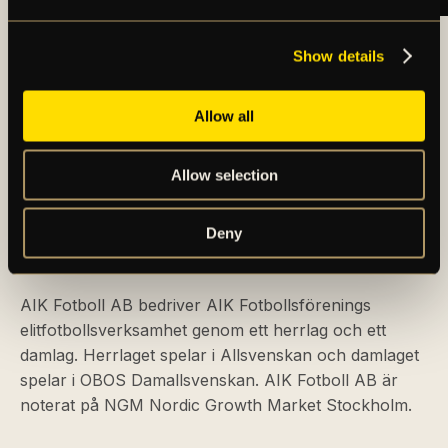
ARTIKLAR OCH NYHETER
Show details
Allow all
Allow selection
Deny
AIK – SEDAN 1891
AIK Fotboll AB bedriver AIK Fotbollsförenings
elitfotbollsverksamhet genom ett herrlag och ett
damlag. Herrlaget spelar i Allsvenskan och damlaget
spelar i OBOS Damallsvenskan. AIK Fotboll AB är
noterat på NGM Nordic Growth Market Stockholm.