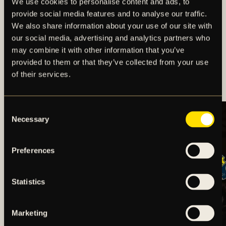
We use cookies to personalise content and ads, to
provide social media features and to analyse our traffic.
We also share information about your use of our site with
our social media, advertising and analytics partners who
REKRYTERING AV NY
may combine it with other information that you’ve
provided to them or that they’ve collected from your use
VD/KLUBBDIREKTÖR
of their services.
TILL AIK FOTBOLL
Consent
Necessary
Selection
Preferences
Statistics
BORTARESEINFO:
TRUPPSTATUS:
ÖRGRYTE IS – AIK
DAMLAGET V.32
(HERR)
(2026)
Marketing