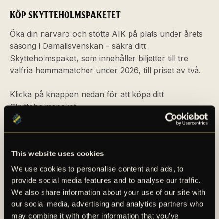
KÖP SKYTTEHOLMSPAKETET
Öka din närvaro och stötta AIK på plats under årets
säsong i Damallsvenskan – säkra ditt
Skytteholmspaket, som innehåller biljetter till tre
valfria hemmamatcher under 2026, till priset av två.
Klicka på knappen nedan för att köpa ditt
Skytteholmspaket.
KÖP HÄR
This website uses cookies
We use cookies to personalise content and ads, to
provide social media features and to analyse our traffic.
We also share information about your use of our site with
FLER NYHETER
our social media, advertising and analytics partners who
may combine it with other information that you’ve