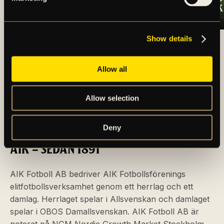
ÖRGRYTE IS
SEGERN TILL AIK
ARTIKLAR OCH NYHETER
Show details
Allow all
Allow selection
Deny
AIK – SEDAN 1891
AIK Fotboll AB bedriver AIK Fotbollsförenings
elitfotbollsverksamhet genom ett herrlag och ett
damlag. Herrlaget spelar i Allsvenskan och damlaget
spelar i OBOS Damallsvenskan. AIK Fotboll AB är