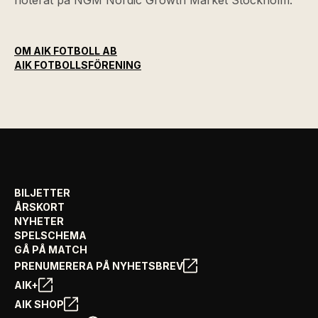
noterat på NGM Nordic Growth Market Stockholm.
OM AIK FOTBOLL AB
AIK FOTBOLLSFÖRENING
BILJETTER
ÅRSKORT
NYHETER
SPELSCHEMA
GÅ PÅ MATCH
PRENUMERERA PÅ NYHETSBREV
AIK+
AIK SHOP