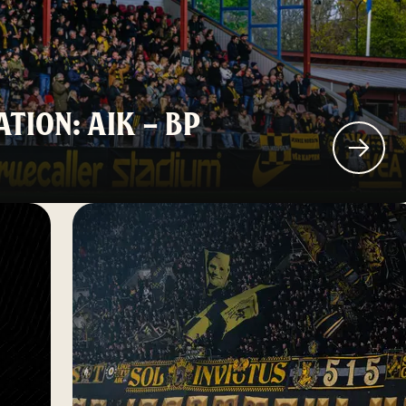
TION: AIK – BP