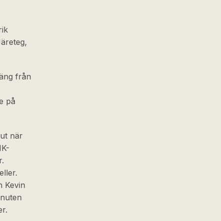
rik
Järeteg,
oäng från
re på
ut när
IK-
r.
ller.
n Kevin
inuten
r.