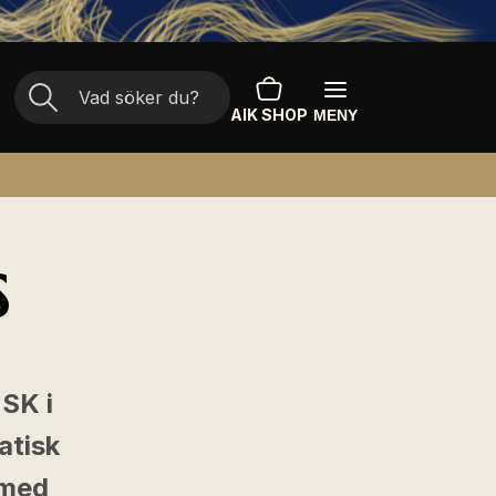
AIK SHOP
MENY
S
 SK i
atisk
 med