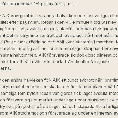
mål som innebar 1–1 precis före paus.
v AIK energi inför den andra halvleken och de svartgula k
sitet efter pausvilan. Redan i den 49:e minuten tog Stanley
g fram till ett avslut som gick utanför och bara två minute
ant Celina utrymme centralt och avslutade hårt mot mål, me
d för en stark räddning och höll kvar Västerås i matchen.
ärefter upp sig allt mer och hemmalaget skapade flera av
 sista halvtimmen. AIK försvarade sig dock disciplinerat o
hårt för att hålla Västerås borta från de allra farligaste
erna.
av den andra halvleken fick AIK ett tungt avbrott när Ibrahi
 bryta matchen efter en skada och fick lämna planen på bå
samtliga fem byten redan var gjorda fick laget avsluta möte
ch försvara sig i numerärt underläge under slutskedet av 
tryckte på i jakten på ett segermål och skapade flera farliga
 som AIK stod emot och försvarade sig under en intensiv av