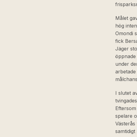
frisparks
Målet ga
hög inten
Omondi si
fick Bers
Jäger sto
öppnade d
under den
arbetade 
målchans
I slutet 
tvingades
Eftersom 
spelare o
Västerås 
samtidigt