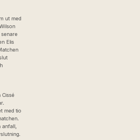
om ut med
 Wilson
r senare
n Elis
 Matchen
slut
ch
m Cissé
r.
t med tio
matchen.
 anfall,
slutning.