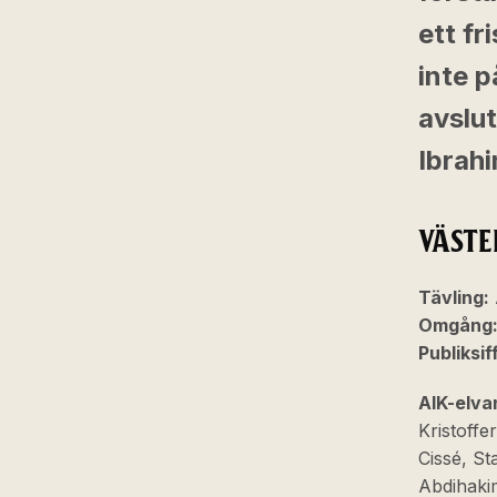
ett fr
inte p
avslu
Ibrah
VÄSTER
Tävling:
Omgång
Publiksif
AIK-elva
Kristoff
Cissé, St
Abdihakim