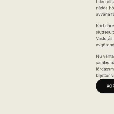
I den elf
nådde hö
avvärja f
Kort däre
slutresul
Västerås 
avgörande
Nu vänta
samlas på
lördagsma
biljetter
KÖP