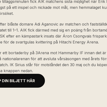
te tilläggsminuten fick AIK matchens sista möjlighet när Erik
gst på ett inspel och nickade mot mål, men hemmalaget k
örsöket.
fter blåste domare Adi Aganovic av matchen och fastställd
tatet till 1–1. AIK fick därmed med sig en poäng från bortam
SK efter en kämpastark insats där Áron Csongvais frispar
 för de svartgulas kvittering på Hitachi Energy Arena.
r ett bortaderby på 3Arena mot Hammarby IF innan det är 
 nationalarenan för att avsluta vårsäsongen med årets för
tch. IK Sirius står för motståndet den 30 maj och du köpe
 via knappen nedan.
 DIN BILJETT HÄR