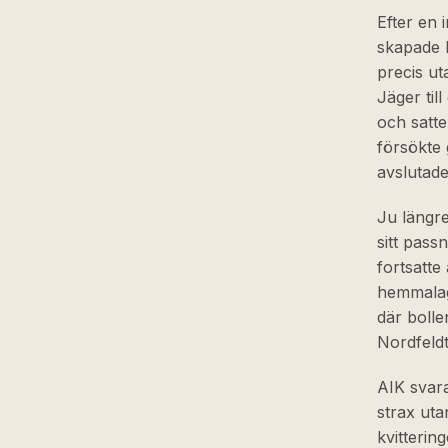
Efter en 
skapade K
precis ut
Jäger til
och satte
försökte 
avslutade
Ju längre
sitt pass
fortsatte
hemmalag
där bolle
Nordfeldt
AIK svara
strax uta
kvitterin