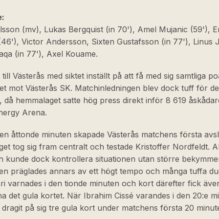
e:
lsson (mv), Lukas Bergquist (in 70'), Amel Mujanic (59'), E
(46'), Victor Andersson, Sixten Gustafsson (in 77'), Linus 
qa (in 77'), Axel Kouame.
 till Västerås med siktet inställt på att få med sig samtliga p
t mot Västerås SK. Matchinledningen blev dock tuff för de
, då hemmalaget satte hög press direkt inför 8 619 åskåda
Energy Arena.
den åttonde minuten skapade Västerås matchens första avsl
t tog sig fram centralt och testade Kristoffer Nordfeldt. A
n kunde dock kontrollera situationen utan större bekymme
en präglades annars av ett högt tempo och många tuffa due
i varnades i den tionde minuten och kort därefter fick äve
yna det gula kortet. När Ibrahim Cissé varandes i den 20:e m
dragit på sig tre gula kort under matchens första 20 minute