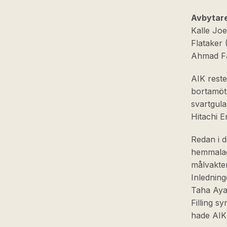
Avbytar
Kalle Joe
Flataker 
Ahmad Fa
AIK reste
bortamöte
svartgula
Hitachi 
Redan i 
hemmalage
målvakte
Inledning
Taha Ayar
Filling s
hade AIK 