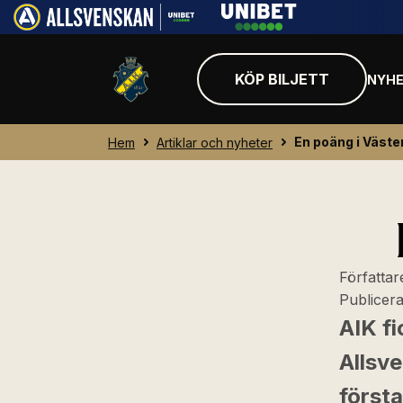
KÖP BILJETT
NYHE
En poäng i Väste
Hem
Artiklar och nyheter
Författar
Publicer
AIK fi
Allsv
först