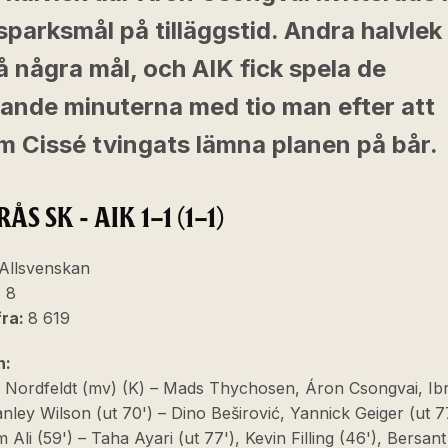
isparksmål på tilläggstid. Andra halvlek
å några mål, och AIK fick spela de
tande minuterna med tio man efter att
im Cissé tvingats lämna planen på bår.
ÅS SK - AIK 1–1 (1–1)
Allsvenskan
:
8
fra:
8 619
n:
er Nordfeldt (mv) (K) – Mads Thychosen, Áron Csongvai, Ib
anley Wilson (ut 70') – Dino Beširović, Yannick Geiger (ut 7
 Ali (59') – Taha Ayari (ut 77'), Kevin Filling (46'), Bersant