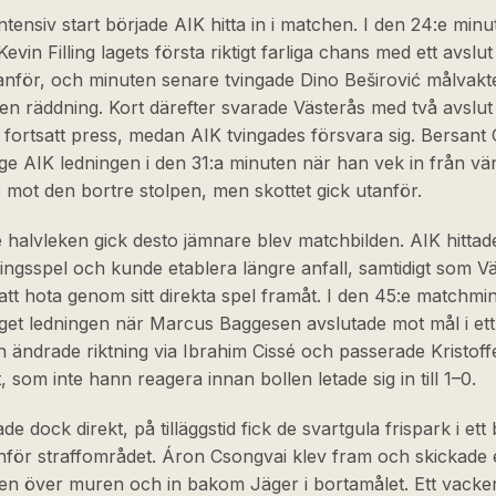
intensiv start började AIK hitta in i matchen. I den 24:e min
evin Filling lagets första riktigt farliga chans med ett avslu
anför, och minuten senare tvingade Dino Beširović målvakte
l en räddning. Kort därefter svarade Västerås med två avslut i
 fortsatt press, medan AIK tvingades försvara sig. Bersant 
ge AIK ledningen i den 31:a minuten när han vek in från vä
 mot den bortre stolpen, men skottet gick utanför.
 halvleken gick desto jämnare blev matchbilden. AIK hittade
ningsspel och kunde etablera längre anfall, samtidigt som V
 att hota genom sitt direkta spel framåt. I den 45:e matchmi
et ledningen när Marcus Baggesen avslutade mot mål i ett 
n ändrade riktning via Ibrahim Cissé och passerade Kristoff
, som inte hann reagera innan bollen letade sig in till 1–0.
de dock direkt, på tilläggstid fick de svartgula frispark i ett
nför straffområdet. Áron Csongvai klev fram och skickade 
gen över muren och in bakom Jäger i bortamålet. Ett vacke