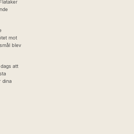
 Flataker
unde
e
ötet mot
ksmål blev
dags att
sta
r dina