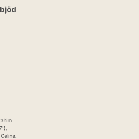
 bjöd
rahim
7'),
 Celina.