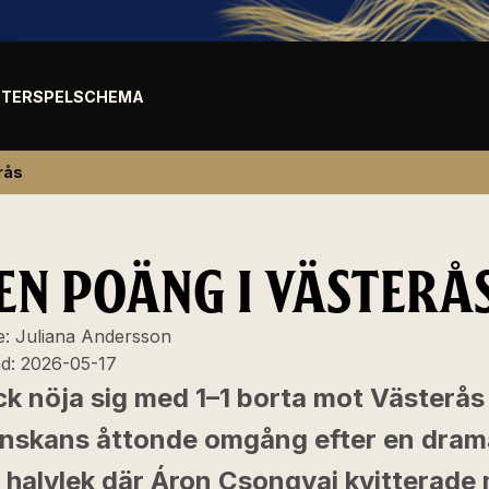
TER
SPELSCHEMA
rås
EN POÄNG I VÄSTERÅ
e:
Juliana Andersson
ad:
2026-05-17
ck nöja sig med 1–1 borta mot Västerås
enskans åttonde omgång efter en dram
a halvlek där Áron Csongvai kvitterade