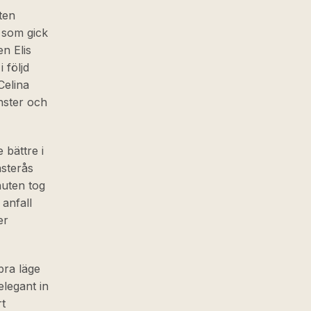
uten
t som gick
n Elis
 följd
Celina
nster och
 bättre i
ästerås
nuten tog
anfall
er
 bra läge
elegant in
rt