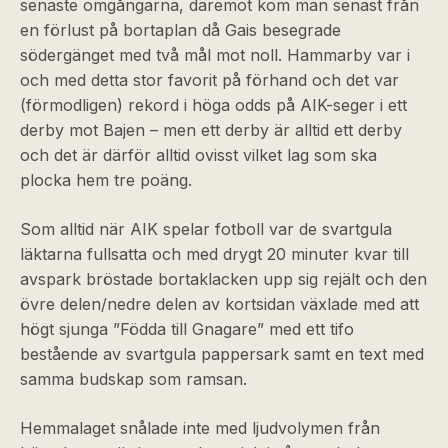
senaste omgångarna, däremot kom man senast från
en förlust på bortaplan då Gais besegrade
södergänget med två mål mot noll. Hammarby var i
och med detta stor favorit på förhand och det var
(förmodligen) rekord i höga odds på AIK-seger i ett
derby mot Bajen – men ett derby är alltid ett derby
och det är därför alltid ovisst vilket lag som ska
plocka hem tre poäng.
Som alltid när AIK spelar fotboll var de svartgula
läktarna fullsatta och med drygt 20 minuter kvar till
avspark bröstade bortaklacken upp sig rejält och den
övre delen/nedre delen av kortsidan växlade med att
högt sjunga ”Födda till Gnagare” med ett tifo
bestående av svartgula pappersark samt en text med
samma budskap som ramsan.
Hemmalaget snålade inte med ljudvolymen från