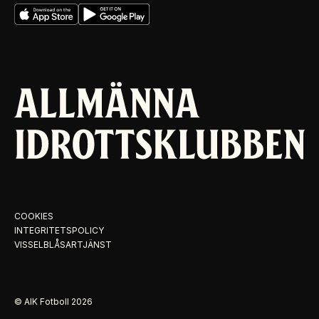
COOKIES
INTEGRITETSPOLICY
VISSELBLÅSARTJÄNST
© AIK Fotboll
2026