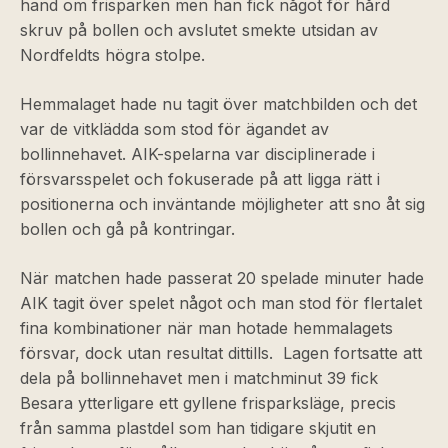
hand om frisparken men han fick något för hård
skruv på bollen och avslutet smekte utsidan av
Nordfeldts högra stolpe.
Hemmalaget hade nu tagit över matchbilden och det
var de vitklädda som stod för ägandet av
bollinnehavet. AIK-spelarna var disciplinerade i
försvarsspelet och fokuserade på att ligga rätt i
positionerna och inväntande möjligheter att sno åt sig
bollen och gå på kontringar.
När matchen hade passerat 20 spelade minuter hade
AIK tagit över spelet något och man stod för flertalet
fina kombinationer när man hotade hemmalagets
försvar, dock utan resultat dittills.
Lagen fortsatte att
dela på bollinnehavet men i matchminut 39 fick
Besara ytterligare ett gyllene frisparksläge, precis
från samma plastdel som han tidigare skjutit en