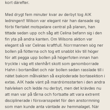
kort därefter.
Med drygt fem minuter kvar av derbyt tog AIK
ledningen!! Wilson var elegant när han dansade sig
förbi flertalet motspelare central på planen, han
tittade sedan upp och såg att Celina befann sig i den
fin yta på andra kanten. Om Wilsons aktion var
elegant så var Celinas kraftfull. Norrmannen sög ner
bollen på fötterna och tog ett snabbt kliv till höger
för att pegga upp bollen på högerfoten innan han
tryckte i väg ett stenhårt skott som genomborrade
Hahn i bortamålet och när bollen sedan rasslade till i
nätet bakom målvakten så exploderade bortasektion i
extas. AIK hade vänt på mardrömsstarten i den andra
halvleken och ledde nu derbyt, men det krävdes nu
att man var på tårna och fortsatte att vara extremt
disciplinerade i försvarsspelet för den anstormning
som man kunde anta väntade av hemmalaget. När