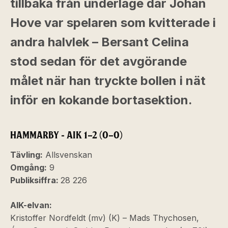
tillbaka från underläge där Johan
Hove var spelaren som kvitterade i
andra halvlek – Bersant Celina
stod sedan för det avgörande
målet när han tryckte bollen i nät
inför en kokande bortasektion.
HAMMARBY - AIK 1–2 (0–0)
Tävling:
Allsvenskan
Omgång:
9
Publiksiffra:
28 226
AIK-elvan:
Kristoffer Nordfeldt (mv) (K) – Mads Thychosen,