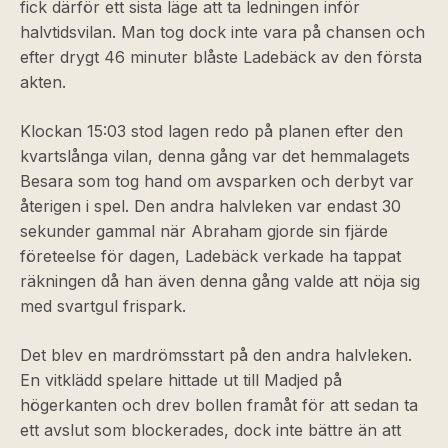
fick därför ett sista läge att ta ledningen inför
halvtidsvilan. Man tog dock inte vara på chansen och
efter drygt 46 minuter blåste Ladebäck av den första
akten.
Klockan 15:03 stod lagen redo på planen efter den
kvartslånga vilan, denna gång var det hemmalagets
Besara som tog hand om avsparken och derbyt var
återigen i spel. Den andra halvleken var endast 30
sekunder gammal när Abraham gjorde sin fjärde
företeelse för dagen, Ladebäck verkade ha tappat
räkningen då han även denna gång valde att nöja sig
med svartgul frispark.
Det blev en mardrömsstart på den andra halvleken.
En vitklädd spelare hittade ut till Madjed på
högerkanten och drev bollen framåt för att sedan ta
ett avslut som blockerades, dock inte bättre än att