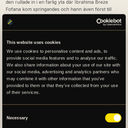
den rullade in i en farlig yta där Ibrahima Breze
Fofana kom springandes och hann även först till
bollen och tryckte i väg ett avslut som letade sig in i
den bortre delen av Nordfeldts målbur. 1–0 till
hemmalaget och uppförsbacken blev direkt brantare
att lyckas få med sig poäng hem till Solna.
This website uses cookies
We use cookies to personalise content and ads, to
AIK tog helt förståeligt över matchbilden efter
provide social media features and to analyse our traffic.
hemmalagets ledningsmål och spelet bedrevs till
We also share information about your use of our site with
största del på den grönvita planhalvan. I matchminut
our social media, advertising and analytics partners who
58 kom också den svartgula utdelningen! Kevin Filling
may combine it with other information that you’ve
som befann sig på den vänstra kanten fick bollen vid
provided to them or that they’ve collected from your use
fötterna och tog sedan fart samtidigt som han
of their services.
dribblade sig förbi sin motspelare, därefter tog han
ett par kvicka kliv in i straffområdet och spelade
bollen snett inåt bakåt, efter en kaosartad situation
Consent
där bollen dansat på mållinjen så var Johan Hove till
Necessary
Selection
slut på plats och tryckte bollen i nät framför en