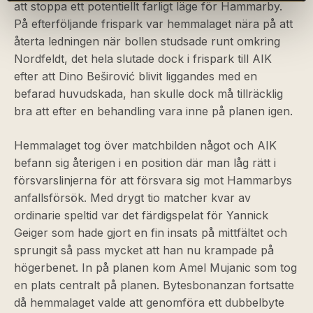
att stoppa ett potentiellt farligt läge för Hammarby.
På efterföljande frispark var hemmalaget nära på att
återta ledningen när bollen studsade runt omkring
Nordfeldt, det hela slutade dock i frispark till AIK
efter att Dino Beširović blivit liggandes med en
befarad huvudskada, han skulle dock må tillräcklig
bra att efter en behandling vara inne på planen igen.
Hemmalaget tog över matchbilden något och AIK
befann sig återigen i en position där man låg rätt i
försvarslinjerna för att försvara sig mot Hammarbys
anfallsförsök. Med drygt tio matcher kvar av
ordinarie speltid var det färdigspelat för Yannick
Geiger som hade gjort en fin insats på mittfältet och
sprungit så pass mycket att han nu krampade på
högerbenet. In på planen kom Amel Mujanic som tog
en plats centralt på planen. Bytesbonanzan fortsatte
då hemmalaget valde att genomföra ett dubbelbyte