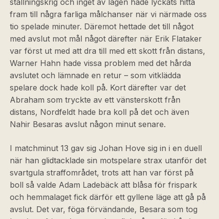
ställningskrig och inget av lagen hade lyckats hitta
fram till några farliga målchanser när vi närmade oss
tio spelade minuter. Däremot hettade det till något
med avslut mot mål något därefter när Erik Flataker
var först ut med att dra till med ett skott från distans,
Warner Hahn hade vissa problem med det hårda
avslutet och lämnade en retur – som vitklädda
spelare dock hade koll på. Kort därefter var det
Abraham som tryckte av ett vänsterskott från
distans, Nordfeldt hade bra koll på det och även
Nahir Besaras avslut någon minut senare.
I matchminut 13 gav sig Johan Hove sig in i en duell
när han glidtacklade sin motspelare strax utanför det
svartgula straffområdet, trots att han var först på
boll så valde Adam Ladebäck att blåsa för frispark
och hemmalaget fick därför ett gyllene läge att gå på
avslut. Det var, föga förvändande, Besara som tog