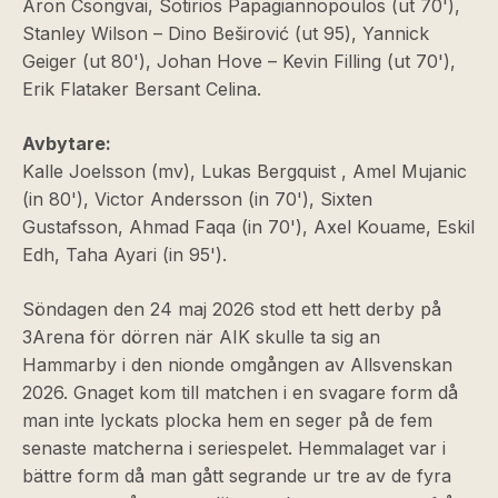
Áron Csongvai, Sotirios Papagiannopoulos (ut 70'),
Stanley Wilson – Dino Beširović (ut 95), Yannick
Geiger (ut 80'), Johan Hove – Kevin Filling (ut 70'),
Erik Flataker Bersant Celina.
Avbytare:
Kalle Joelsson (mv), Lukas Bergquist , Amel Mujanic
(in 80'), Victor Andersson (in 70'), Sixten
Gustafsson, Ahmad Faqa (in 70'), Axel Kouame, Eskil
Edh, Taha Ayari (in 95').
Söndagen den 24 maj 2026 stod ett hett derby på
3Arena för dörren när AIK skulle ta sig an
Hammarby i den nionde omgången av Allsvenskan
2026. Gnaget kom till matchen i en svagare form då
man inte lyckats plocka hem en seger på de fem
senaste matcherna i seriespelet. Hemmalaget var i
bättre form då man gått segrande ur tre av de fyra