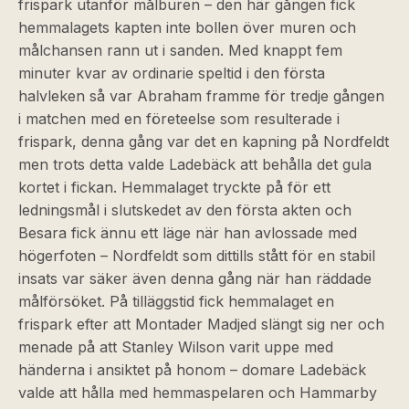
frispark utanför målburen – den här gången fick
hemmalagets kapten inte bollen över muren och
målchansen rann ut i sanden. Med knappt fem
minuter kvar av ordinarie speltid i den första
halvleken så var Abraham framme för tredje gången
i matchen med en företeelse som resulterade i
frispark, denna gång var det en kapning på Nordfeldt
men trots detta valde Ladebäck att behålla det gula
kortet i fickan. Hemmalaget tryckte på för ett
ledningsmål i slutskedet av den första akten och
Besara fick ännu ett läge när han avlossade med
högerfoten – Nordfeldt som dittills stått för en stabil
insats var säker även denna gång när han räddade
målförsöket. På tilläggstid fick hemmalaget en
frispark efter att Montader Madjed slängt sig ner och
menade på att Stanley Wilson varit uppe med
händerna i ansiktet på honom – domare Ladebäck
valde att hålla med hemmaspelaren och Hammarby