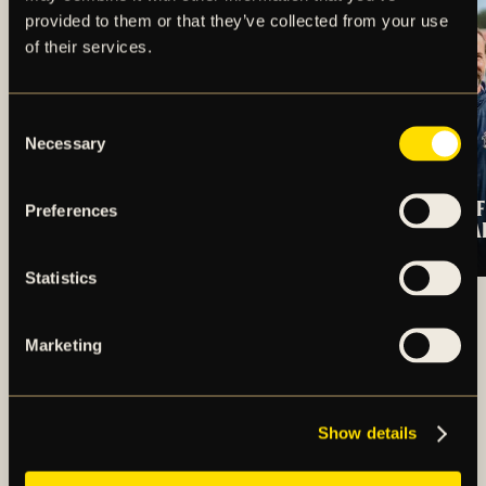
provided to them or that they’ve collected from your use
of their services.
Consent
Necessary
Selection
OSCARSSON SKÖT
TRUPPEN MOT IF
Preferences
SEGERN TILL AIK
BROMMAPOJKA
Statistics
ARTIKLAR OCH NYHETER
Marketing
Show details