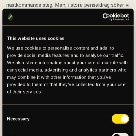
nästkommande steg. Men, i stora penseldrag söker vi
en klubbdirektör/vd som kan kombinera långsiktig
strategi med en hög operativ genomförandekraft,
kopplat till klubbens existerande strategiska ramverk
med förståelse och förmåga att skapa framgång
This website uses cookies
inom alla ramverkets områden. Vi vill ha ett ledarskap
We use cookies to personalise content and ads, to
som bygger en stark organisation med tydligt ansvar
provide social media features and to analyse our traffic.
och delegering. Förmåga att driva förändring, skapa
We also share information about your use of our site with
struktur och leverera mot uppsatta mål blir centralt.
our social media, advertising and analytics partners who
may combine it with other information that you’ve
provided to them or that they’ve collected from your use
ROLLEN SOM VD OCH KLUBBDIREKTÖR I AIK
of their services.
FOTBOLL HAR UNDER FLERA ÅR PRÄGLATS AV
RELATIVT KORTA MANDATPERIODER. HUR SER
STYRELSEN PÅ DET OCH VAD GÖRS FÖR ATT SKAPA
STÖRRE LÅNGSIKTIGHET FRAMÖVER?
Consent
Necessary
Selection
Vårt mål är att skapa långsiktiga relationer, men det
får inte stå i vägen för förändringar som vi anser