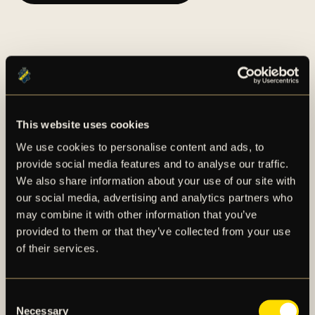
This website uses cookies
We use cookies to personalise content and ads, to
AIK – SEDAN 1891
provide social media features and to analyse our traffic.
We also share information about your use of our site with
AIK Fotboll AB bedriver AIK Fotbollsförenings
our social media, advertising and analytics partners who
elitfotbollsverksamhet genom ett herrlag och ett
may combine it with other information that you’ve
damlag. Herrlaget spelar i Allsvenskan och damlaget
provided to them or that they’ve collected from your use
spelar i OBOS Damallsvenskan. AIK Fotboll AB är
of their services.
noterat på NGM Nordic Growth Market Stockholm.
Consent
OM AIK FOTBOLL AB
Necessary
Selection