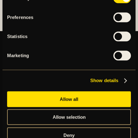
AIK FOTBOLLSFÖRENING
Preferences
Statistics
Marketing
BILJETTER
ÅRSKORT
NYHETER
SPELSCHEMA
Show details
GÅ PÅ MATCH
PRENUMERERA PÅ NYHETSBREV
AIK+
Allow all
AIK SHOP
ENGLISH INFO
Allow selection
Deny