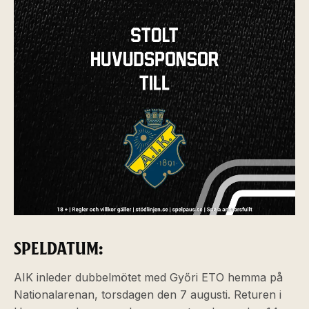
SPELDATUM:
AIK inleder dubbelmötet med Győri ETO hemma på
Nationalarenan, torsdagen den 7 augusti. Returen i