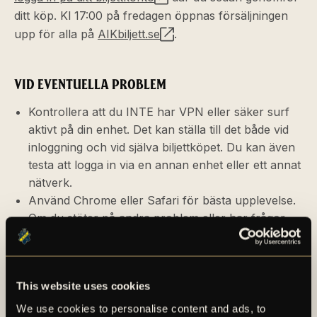
ditt köp. Kl 17:00 på fredagen öppnas försäljningen
upp för alla på
AIKbiljett.se
.
VID EVENTUELLA PROBLEM
Kontrollera att du INTE har VPN eller säker surf
aktivt på din enhet. Det kan ställa till det både vid
inloggning och vid själva biljettköpet. Du kan även
testa att logga in via en annan enhet eller ett annat
nätverk.
Använd Chrome eller Safari för bästa upplevelse.
Om du stöter på andra problem eller har frågor,
kontakta
biljett@aikfotboll.se
så hjälper vi dig.
Biljettinformation gällande AIK:s bortamatch
This website uses cookies
kommuniceras separat så fort alla detaljer är
fastställda, men klart är att förtur kommer att ges för
We use cookies to personalise content and ads, to