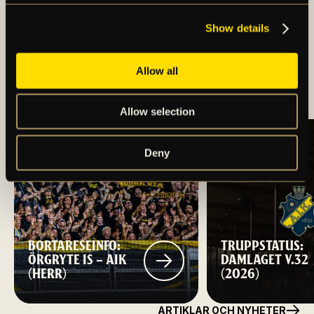
Show details
REKRYTERING AV NY
VD/KLUBBDIREKTÖR
Allow all
TILL AIK FOTBOLL
Allow selection
Deny
BORTARESEINFO:
TRUPPSTATUS:
ÖRGRYTE IS – AIK
DAMLAGET V.32
(HERR)
(2026)
ARTIKLAR OCH NYHETER