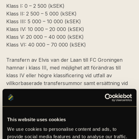
Klass I: 0 – 2 500 (kSEK)
Klass II: 2 500 – 5 000 (kSEK)
Klass III: 5 000 – 10 000 (kSEK)
Klass IV: 10 000 – 20 000 (kSEK)
Klass V: 20 000 – 40 000 (kSEK)
Klass VI: 40 000 – 70 000 (kSEK)
Transfern av Elvis van der Laan till FC Groningen
hamnar i klass III, med möjlighet att förändras till
klass IV eller högre klassificering vid utfall av
villkorbaserade transfersummor samt ersättning vid
vidareförsäljning av spelaren. Beloppen i skalan
avser resultateffekt netto av en spelarförsäljning i
enlighet med Uefas definition av resultatmåttet
”Player Trading”, d v s spelförsäljning med avdrag för
This website uses cookies
agentarvoden och andra försäljningskostnader samt
We use cookies to personalise content and ads, to
avskrivning på spelare.
provide social media features and to analyse our traffic.