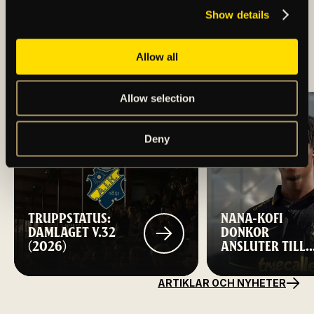
Show details
BORTARESEINFO:
ÖRGRYTE IS – AIK
(HERR)
Allow all
Allow selection
Deny
TRUPPSTATUS:
NANA-KOFI
DAMLAGET V.32
DONKOR
(2026)
ANSLUTER TILL
AIK FOTBOLL
ARTIKLAR OCH NYHETER