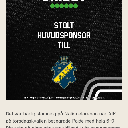
Det var härlig stämning på Nationalarenan när AIK
på torsdagskvällen besegrade Paide med hela 6–0.