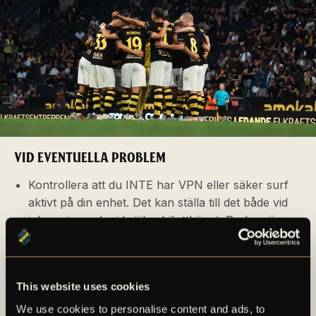
VID EVENTUELLA PROBLEM
Kontrollera att du INTE har VPN eller säker surf
aktivt på din enhet. Det kan ställa till det både vid
inloggning och vid själva biljettköpet. Du kan även
testa att logga in via en annan enhet eller ett annat
nätverk.
Använd Chrome eller Safari för bästa upplevelse.
This website uses cookies
Om du stöter på andra problem eller har frågor,
kontakta
biljett@aikfotboll.se
så hjälper vi dig
We use cookies to personalise content and ads, to