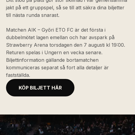
Ditt stöd på plats gör stor skillnad i vår gemensamma
jakt på ett gruppspel, så se till att säkra dina biljetter
till nästa runda snarast.
Matchen AIK – Győri ETO FC är det första i
dubbelmötet lagen emellan och har avspark på
Strawberry Arena torsdagen den 7 augusti kl 19:00.
Returen spelas i Ungern en vecka senare.
Biljettinformation gällande bortamatchen
kommuniceras separat så fort alla detaljer är
fastställda.
KÖP BILJETT HÄR