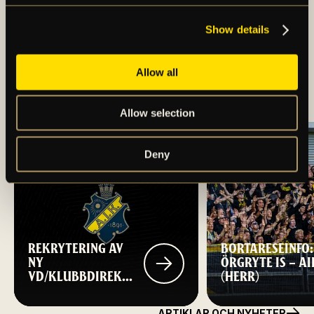
Show details
TRUPPEN MOT IF
Allow all
BROMMAPOJKARNA
Allow selection
Deny
REKRYTERING AV
BORTARESEINFO:
NY
ÖRGRYTE IS – AI
VD/KLUBBDIREKTÖR
(HERR)
TILL AIK FOTBOLL
ARTIKLAR OCH NYHETER