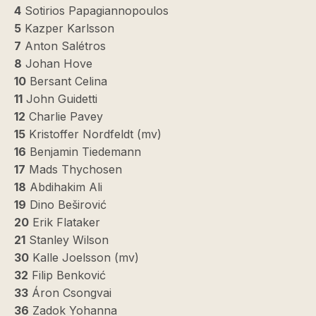
4
Sotirios Papagiannopoulos
5
Kazper Karlsson
7
Anton Salétros
8
Johan Hove
10
Bersant Celina
11
John Guidetti
12
Charlie Pavey
15
Kristoffer Nordfeldt (mv)
16
Benjamin Tiedemann
17
Mads Thychosen
18
Abdihakim Ali
19
Dino Beširović
20
Erik Flataker
21
Stanley Wilson
30
Kalle Joelsson (mv)
32
Filip Benković
33
Áron Csongvai
36
Zadok Yohanna