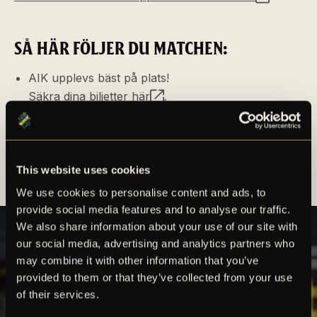
SÅ HÄR FÖLJER DU MATCHEN:
AIK upplevs bäst på plats!
Säkra dina biljetter här
.
AIK:s hemmamatcher i Europakvalspelet tv-sänds
direkt i Expressen. Registrera ditt konto
på den här länken
.
This website uses cookies
We use cookies to personalise content and ads, to
provide social media features and to analyse our traffic.
We also share information about your use of our site with
our social media, advertising and analytics partners who
may combine it with other information that you’ve
provided to them or that they’ve collected from your use
of their services.