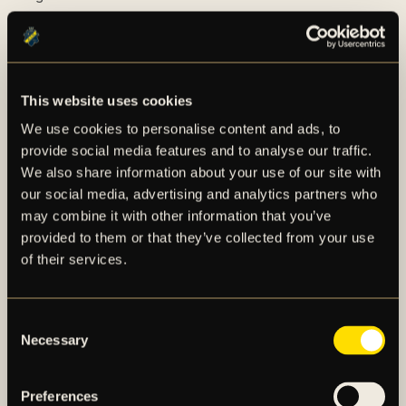
minut 55 när Mjällby hade frispark utanför AIK:s
straffområde. I ett svårt läge lite från kanten visste
ingen mer än Elliott Stroud själv om han tänkte slå ett
inlägg eller skjuta. Det blev det senare alternativet
This website uses cookies
och efter att bollen tagit på Johan Hoves axel stod
We use cookies to personalise content and ads, to
Kristoffer Nordfeldt chanslös vid fel stolpe och kunde
provide social media features and to analyse our traffic.
bara se på när 1–0-målet rullade in i det bortre
We also share information about your use of our site with
hörnet. Målet noterades till slut som självmål och 1–0
our social media, advertising and analytics partners who
för Mjällby var ett faktum.
may combine it with other information that you’ve
provided to them or that they’ve collected from your use
Nästa farliga chans kom även den för Mjällby och
of their services.
även denna gång via en fast situation. Det var på en
hörna i minut 66 som Tom Pettersson var först på
bollen men inte riktigt fick träff, bollen gick via
Consent
Petterssons lår i stolpen innan AIK-försvaret kunde
Necessary
Selection
rensa.
Preferences
I minut 81 har Mjällby en gyllene chans att punktera