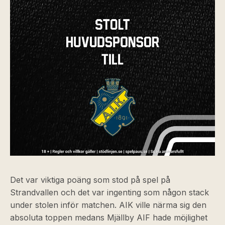
Det var viktiga poäng som stod på spel på
Strandvallen och det var ingenting som någon stack
under stolen inför matchen. AIK ville närma sig den
absoluta toppen medans Mjällby AIF hade möjlighet