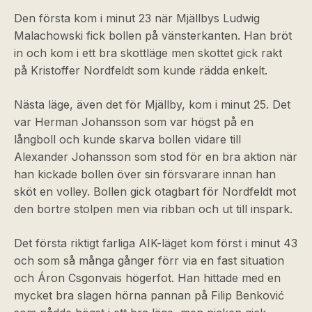
Den första kom i minut 23 när Mjällbys Ludwig
Malachowski fick bollen på vänsterkanten. Han bröt
in och kom i ett bra skottläge men skottet gick rakt
på Kristoffer Nordfeldt som kunde rädda enkelt.
Nästa läge, även det för Mjällby, kom i minut 25. Det
var Herman Johansson som var högst på en
långboll och kunde skarva bollen vidare till
Alexander Johansson som stod för en bra aktion när
han kickade bollen över sin försvarare innan han
sköt en volley. Bollen gick otagbart för Nordfeldt mot
den bortre stolpen men via ribban och ut till inspark.
Det första riktigt farliga AIK-läget kom först i minut 43
och som så många gånger förr via en fast situation
och Áron Csgonvais högerfot. Han hittade med en
mycket bra slagen hörna pannan på Filip Benković