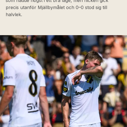
som nådde högst i ett bra läge, men nicken gick
precis utanför Mjällbymålet och 0–0 stod sig till
halvlek.