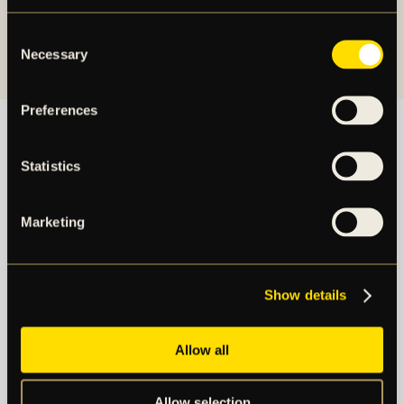
Klicka på "Visa" för att få fram QR-koden som
gäller dom din entrébiljett på nationalarenan.
Consent
Necessary
Selection
Preferences
Statistics
Marketing
Show details
Allow all
Allow selection