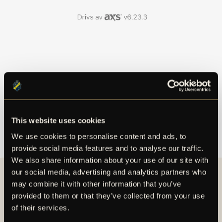
This website uses cookies
We use cookies to personalise content and ads, to
provide social media features and to analyse our traffic.
We also share information about your use of our site with
our social media, advertising and analytics partners who
STEG 4
may combine it with other information that you’ve
provided to them or that they’ve collected from your use
När du är inloggad på ditt biljettkonto ska du
of their services.
kunna se dina biljetter likt bilden visar.