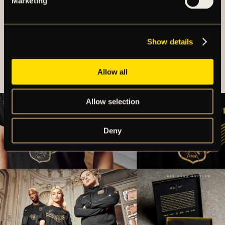
Marketing
en bas av tjock blå sammet. Klubbnamnet återfinns i
guld på bröstet och tröjan har gula och guldfärgade
detaljer. Royal Edition är baserad på modellen Nike
Show details
Dri-FIT Adv.
Allow all
Allow selection
Deny