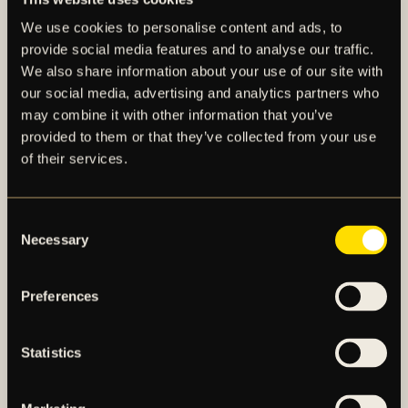
annat budskap: Alla AIK:are är kungar och
We use cookies to personalise content and ads, to
drottningar.
provide social media features and to analyse our traffic.
We also share information about your use of our site with
– Att vara kung eller drottning är i första hand en
our social media, advertising and analytics partners who
attityd mer än ett ämbete. Alla AIK:are är kungliga i
may combine it with other information that you’ve
sitt sätt att vara. Från spelare i våra a-lag till
provided to them or that they’ve collected from your use
knattelagen, funktionärer, ledare och supportrar.
of their services.
Oavsett vem du är eller varifrån du kommer. Alla har
ett svartgult hjärta som pumpar kungligt, blått blod.
Detta är temat för årets försäsongströja, säger
Consent
Necessary
Fredrik Söderberg, tf Klubbdirektör AIK Fotboll.
Selection
AIK Royal Edition har en djupblå “Royal Blue” färg,
Preferences
baserad på den blå färgen i AIK:s crest. Över bröstet
syns även en karta över Stockholm som ett
Statistics
hommage till hemstaden och att man är alla
Stockholmares klubb, även om Solna och blå linjen
ligger extra nära hjärtat. Klubbmärket är upphöjt på