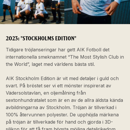
2023: "STOCKHOLMS EDITION"
Tidigare tröjlanseringar har gett AIK Fotboll det
internationella smeknamnet “The Most Stylish Club in
the World”, laget med världens bästa stil.
AIK Stockholm Edition är vit med detaljer i guld och
svart. På bröstet ser vi ett mönster inspirerat av
Vädersolstavlan, en oljemålning från
sextonhundratalet som är en av de allra äldsta kända
avbildningarna av Stockholm. Tröjan är tillverkad i
100% återvunnen polyester. De upphöjda märkena
på tröjan är tillverkade för hand och gjorda i 3D-
silikon för att få fram högsta möjliga detaljrikedom.