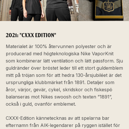
2021: "CXXX EDITION"
Materialet är 100% återvunnen polyester och är
producerad med högteknologiska Nike VaporKnit
som kombinerar lätt ventilation och lätt passform. Sju
guldränder över bröstet leder till ett stort guldemblem
mitt på tröjan som för att hedra 130-årsjubiléet är det
ursprungliga klubbmärket från 1891. Detaljer som
åror, värjor, gevär, cykel, skridskor och fiskespö
balanseras mot Nikes swoosh och texten ”1891”,
också i guld, ovanför emblemet.
CXXX-Edition kännetecknas av att spelarna bar
efternamn från AIK-legendarer på ryggen istället för