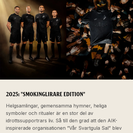
2025: "SMOKINGLIRARE EDITION"
Helgsamlingar, gemensamma hymner, heliga
symboler och ritualer är en stor del av
idrottssupportrars liv. Så till den grad att den AIK-
inspirerade organisationen ”Vår Svartgula Sal” blev