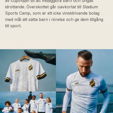
av cuptröjan till att möjliggöra barn och ungas
idrottande. Överskottet går oavkortat till Stadium
Sports Camp, som är ett icke vinstdrivande bolag
med mål att sätta barn i rörelse och ge dem tillgång
till sport.