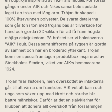
en cuptröja inspirerad av 1924 års modell. För första
gången under AIK och Nikes samarbete spelade
laget i en tröja med lång ärm. Tröjan är skapad i
100% återvunnen polyester. De svarta detaljerna
som går ton i ton med tröjans bas är tillverkade för
hand och gjorda i 3D-silikon för att få fram högsta
möjliga detaljrikedom. På bröstet ser vi bokstäverna
"AIK" i gult. Dessa samt siffrorna på ryggen är gjorda
av sammet och har en broderad ytterkant. Tröjan
kom i en specialframtagen produktbox inspirerad av
Stockholms Stadion, vilket var AIK:s hemmaarena
1924.
Tröjan firar historien, men överskottet av intäkterna
går till att värna om framtiden. AIK vet att barn och
unga som växer upp med idrott och rörelse blir
bättre människor. Därför är det en självklarhet för
klubben att donera allt överskott från försäljningen