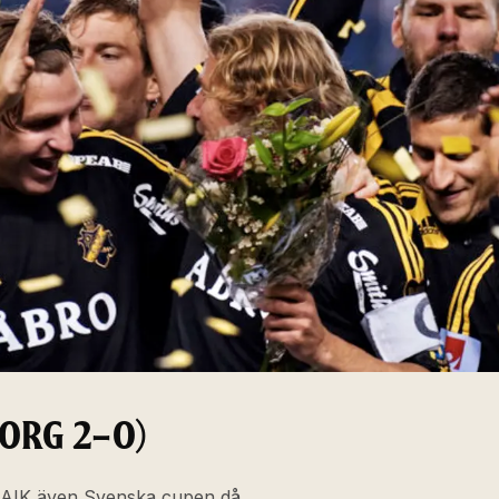
BORG 2–0)
 AIK även Svenska cupen då