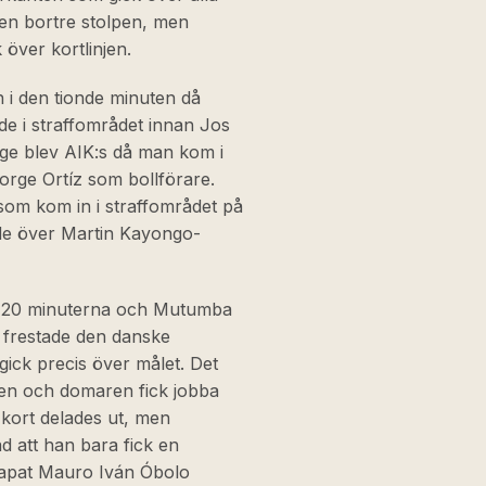
den bortre stolpen, men
 över kortlinjen.
 i den tionde minuten då
de i straffområdet innan Jos
äge blev AIK:s då man kom i
orge Ortíz som bollförare.
 som kom in i straffområdet på
ade över Martin Kayongo-
ta 20 minuterna och Mutumba
) frestade den danske
ick precis över målet. Det
leken och domaren fick jobba
la kort delades ut, men
d att han bara fick en
n kapat Mauro Iván Óbolo