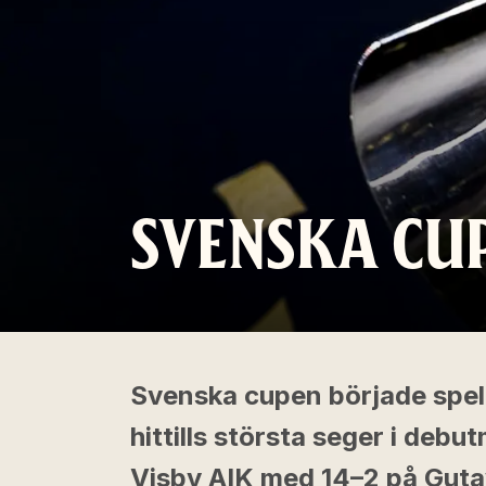
SVENSKA CUP
Svenska cupen började spel
hittills största seger i de
Visby AIK med 14–2 på Gutav