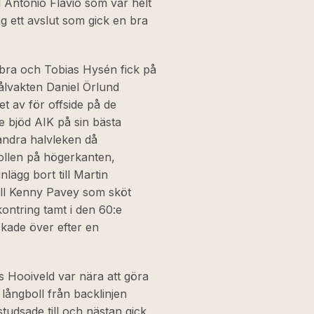
ll Antônio Flávio som var helt
 ett avslut som gick en bra
bra och Tobias Hysén fick på
ålvakten Daniel Örlund
t av för offside på de
 bjöd AIK på sin bästa
andra halvleken då
llen på högerkanten,
nlägg bort till Martin
ll Kenny Pavey som sköt
ontring tamt i den 60:e
ckade över efter en
os Hooiveld var nära att göra
 långboll från backlinjen
udsade till och nästan gick