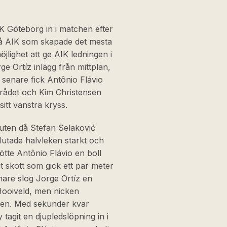
K Göteborg in i matchen efter
då AIK som skapade det mesta
lighet att ge AIK ledningen i
 Ortíz inlägg från mittplan,
 senare fick Antônio Flávio
området och Kim Christensen
itt vänstra kryss.
nuten då Stefan Selaković
lutade halvleken starkt och
ötte Antônio Flávio en boll
gt skott som gick ett par meter
nare slog Jorge Ortíz en
ooiveld, men nicken
pen. Med sekunder kvar
 tagit en djupledslöpning in i