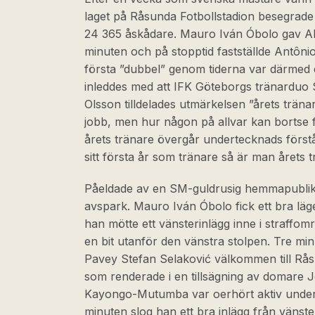
laget på Råsunda Fotbollstadion besegrade
24 365 åskådare. Mauro Iván Óbolo gav AI
minuten och på stopptid fastställde Antônio 
första ”dubbel” genom tiderna var därmed 
inleddes med att IFK Göteborgs tränarduo
Olsson tilldelades utmärkelsen ”årets tränar
jobb, men hur någon på allvar kan bortse 
årets tränare övergår undertecknads förs
sitt första år som tränare så är man årets t
Påeldade av en SM-guldrusig hemmapublik s
avspark. Mauro Iván Óbolo fick ett bra läg
han mötte ett vänsterinlägg inne i straffom
en bit utanför den vänstra stolpen. Tre mi
Pavey Stefan Selaković välkommen till Rå
som renderade i en tillsägning av domare J
Kayongo-Mutumba var oerhört aktiv under 
minuten slog han ett bra inlägg från vänst