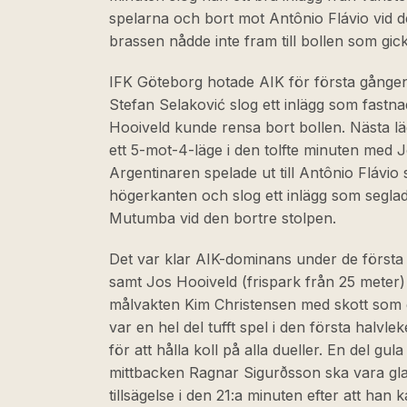
spelarna och bort mot Antônio Flávio vid 
brassen nådde inte fram till bollen som gick
IFK Göteborg hotade AIK för första gången
Stefan Selaković slog ett inlägg som fastna
Hooiveld kunde rensa bort bollen. Nästa l
ett 5-mot-4-läge i den tolfte minuten med J
Argentinaren spelade ut till Antônio Flávio
högerkanten och slog ett inlägg som segl
Mutumba vid den bortre stolpen.
Det var klar AIK-dominans under de förs
samt Jos Hooiveld (frispark från 25 meter
målvakten Kim Christensen med skott som g
var en hel del tufft spel i den första halv
för att hålla koll på alla dueller. En del gu
mittbacken Ragnar Sigurðsson ska vara gla
tillsägelse i den 21:a minuten efter att ha