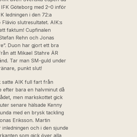
 IFK Göteborg med 2–0 inför
K ledningen i den 72:a
Flávio slutresultatet. AIK:s
ett faktum! Cupfinalen
 Stefan Rehn och Jonas
e”. Duon har gjort ett bra
från att Mikael Stahre ÄR
tånd. Tar man SM-guld under
ränare, punkt slut!
atte AIK full fart från
e efter bara en halvminut då
rådet, men markskottet gick
nuter senare hälsade Kenny
sunda med en brysk tackling
onas Eriksson. Martin
inledningen och i den sjunde
erkanten som gick över alla