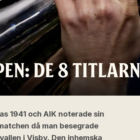
EN: DE 8 TITLAR
as 1941 och AIK noterade sin
butmatchen då man besegrade
allen i Visby. Den inhemska