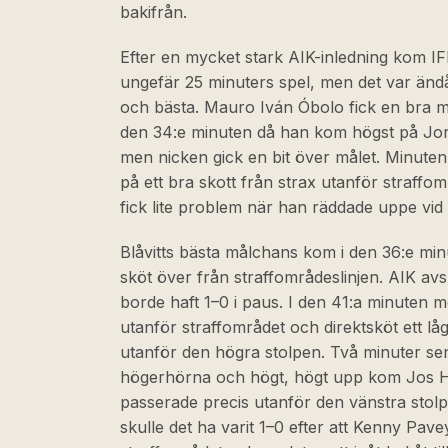
bakifrån.
Efter en mycket stark AIK-inledning kom IF
ungefär 25 minuters spel, men det var än
och bästa. Mauro Iván Óbolo fick en bra möj
den 34:e minuten då han kom högst på Jorge
men nicken gick en bit över målet. Minuten
på ett bra skott från strax utanför straff
fick lite problem när han räddade uppe vid s
Blåvitts bästa målchans kom i den 36:e mi
sköt över från straffområdeslinjen. AIK avs
borde haft 1–0 i paus. I den 41:a minuten m
utanför straffområdet och direktsköt ett lå
utanför den högra stolpen. Två minuter se
högerhörna och högt, högt upp kom Jos H
passerade precis utanför den vänstra stol
skulle det ha varit 1–0 efter att Kenny Pavey