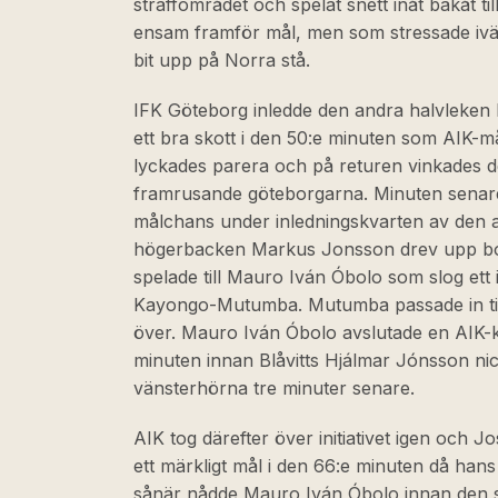
straffområdet och spelat snett inåt bakåt ti
ensam framför mål, men som stressade iväg
bit upp på Norra stå.
IFK Göteborg inledde den andra halvleken 
ett bra skott i den 50:e minuten som AIK-m
lyckades parera och på returen vinkades de
framrusande göteborgarna. Minuten senare
målchans under inledningskvarten av den 
högerbacken Markus Jonsson drev upp bo
spelade till Mauro Iván Óbolo som slog ett i
Kayongo-Mutumba. Mutumba passade in ti
över. Mauro Iván Óbolo avslutade en AIK-k
minuten innan Blåvitts Hjálmar Jónsson ni
vänsterhörna tre minuter senare.
AIK tog därefter över initiativet igen och J
ett märkligt mål i den 66:e minuten då hans
sånär nådde Mauro Iván Óbolo innan den st