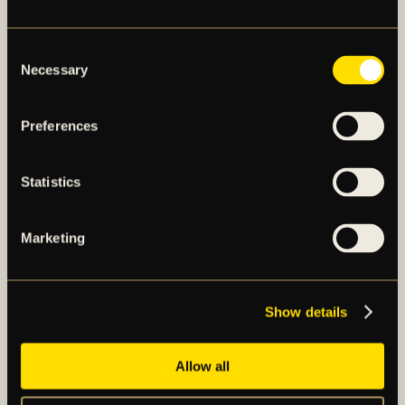
Kristi himmelsfärdsdag (14 maj) –
Stängt
Consent
Torsdag 4 juni (Sverige-Grekland) –
Öppet kl
Necessary
Selection
11:00-19:00
15-17 juni (inventering) –
Stängt
19-20 juni (midsommar) –
Stängt
Preferences
Statistics
Marketing
Show details
AIK – SEDAN 1891
Allow all
AIK Fotboll AB bedriver AIK Fotbollsförenings