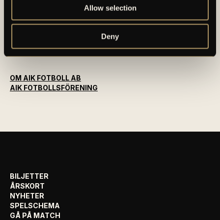
elitfotbollsverksamhet genom ett herrlag och ett
Allow selection
damlag. Herrlaget spelar i Allsvenskan och damlaget
spelar i OBOS Damallsvenskan. AIK Fotboll AB är
Deny
noterat på NGM Nordic Growth Market Stockholm.
OM AIK FOTBOLL AB
AIK FOTBOLLSFÖRENING
BILJETTER
ÅRSKORT
NYHETER
SPELSCHEMA
GÅ PÅ MATCH