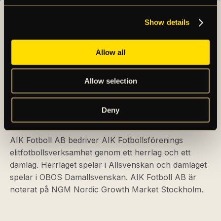
Show details
Allow all
Allow selection
Deny
AIK – SEDAN 1891
AIK Fotboll AB bedriver AIK Fotbollsförenings
elitfotbollsverksamhet genom ett herrlag och ett
damlag. Herrlaget spelar i Allsvenskan och damlaget
spelar i OBOS Damallsvenskan. AIK Fotboll AB är
noterat på NGM Nordic Growth Market Stockholm.