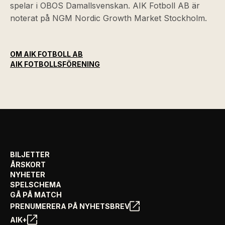
spelar i OBOS Damallsvenskan. AIK Fotboll AB är
noterat på NGM Nordic Growth Market Stockholm.
OM AIK FOTBOLL AB
AIK FOTBOLLSFÖRENING
BILJETTER
ÅRSKORT
NYHETER
SPELSCHEMA
GÅ PÅ MATCH
PRENUMERERA PÅ NYHETSBREV
AIK+