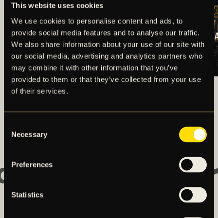
This website uses cookies
We use cookies to personalise content and ads, to
provide social media features and to analyse our traffic.
TRUPPSTATUS:
BILJETTINFORM
We also share information about your use of our site with
HERRLAGET V.32
DJURGÅRDEN
(2026)
BORTA
our social media, advertising and analytics partners who
may combine it with other information that you’ve
provided to them or that they’ve collected from your use
ALLA NYHETER
of their services.
Consent
Necessary
Selection
Huvudpartners
Preferences
Statistics