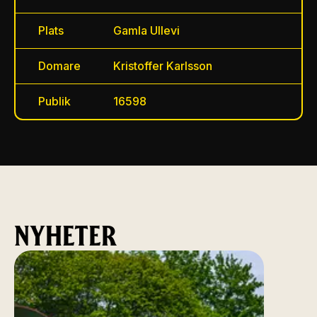
Plats
Gamla Ullevi
Domare
Kristoffer Karlsson
Publik
16598
NYHETER