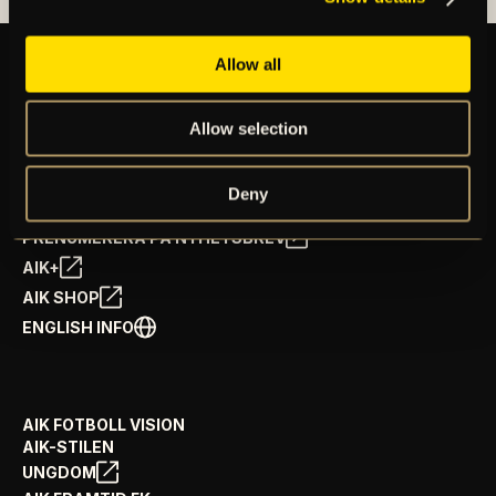
Allow all
BILJETTER
Allow selection
ÅRSKORT
NYHETER
SPELSCHEMA
Deny
GÅ PÅ MATCH
PRENUMERERA PÅ NYHETSBREV
AIK+
AIK SHOP
ENGLISH INFO
AIK FOTBOLL VISION
AIK-STILEN
UNGDOM