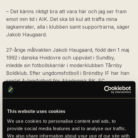
– Det känns riktigt bra att vara här och jag ser fram
emot min tid i AIK. Det ska bli kul att träffa mina
lagkamrater, alla i klubben samt supportrarna, säger
Jakob Haugaard.
27-årige målvakten Jakob Haugaard, född den 1 maj
1992 i danska Hvidovre och uppväxt i Sundby,
inledde sin fotbollskarriär i moderklubben Tårnby
Boldklub. Efter ungdomsfotboll i Bröndby IF har han
spelat A-lagsfotboll för Akademisk BK, FC
Midtjylland, Stoke City FC och Wigan Athletic FC.
För en längre faktapresentation av Jakob Haugaard,
se det bifogade materialet i detta pressmeddelande.
This website uses cookies
We use cookies to personalise content and ads, to
provide social media features and to analyse our traffic.
We also share information about your use of our site with