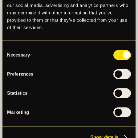
our social media, advertising and analytics partners who
may combine it with other information that you’ve
provided to them or that they’ve collected from your use
of their services.
AIK – SEDAN 1891
Consent
Necessary
Selection
AIK Fotboll AB bedriver AIK Fotbollsförenings
elitfotbollsverksamhet genom ett herrlag och ett
damlag. Herrlaget spelar i Allsvenskan och damlaget
Preferences
spelar i OBOS Damallsvenskan. AIK Fotboll AB är
noterat på NGM Nordic Growth Market Stockholm.
Statistics
OM AIK FOTBOLL AB
Marketing
AIK FOTBOLLSFÖRENING
Show details