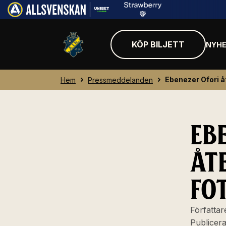
KÖP BILJETT
NYHE
Ebenezer Ofori åt
Hem
Pressmeddelanden
EB
ÅT
FO
Författar
Publicer