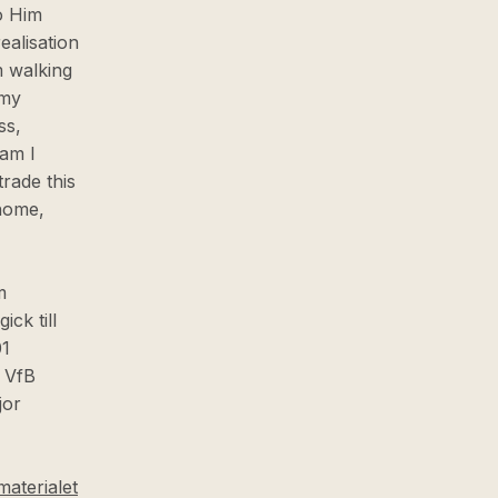
o Him
ealisation
m walking
 my
ss,
eam I
trade this
home,
m
ck till
01
t VfB
jor
materialet