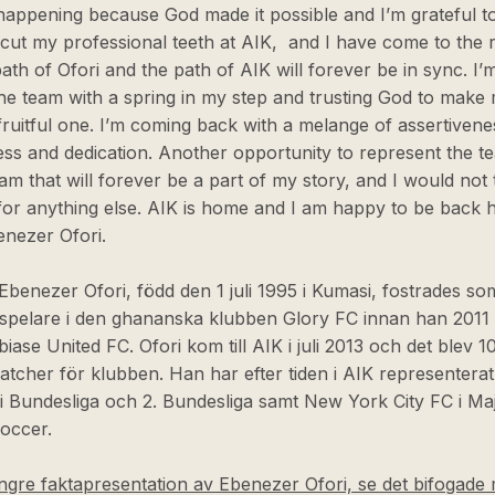
 happening because God made it possible and I’m grateful t
 cut my professional teeth at AIK, and I have come to the r
path of Ofori and the path of AIK will forever be in sync. I’
he team with a spring in my step and trusting God to make
fruitful one. I’m coming back with a melange of assertivene
ess and dedication. Another opportunity to represent the t
eam that will forever be a part of my story, and I would not 
or anything else. AIK is home and I am happy to be back 
enezer Ofori.
Ebenezer Ofori, född den 1 juli 1995 i Kumasi, fostrades so
pelare i den ghananska klubben Glory FC innan han 2011 gi
ase United FC. Ofori kom till AIK i juli 2013 och det blev 1
atcher för klubben. Han har efter tiden i AIK representera
 i Bundesliga och 2. Bundesliga samt New York City FC i Ma
occer.
ngre faktapresentation av Ebenezer Ofori, se det bifogade 