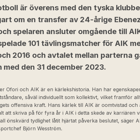
otboll är överens med den tyska klubb
gart om en transfer av 24-årige Ebene
och spelaren ansluter omgående till AI
spelade 101 tävlingsmatcher för AIK me
ch 2016 och avtalet mellan parterna gä
och med den 31 december 2023.
er Ofori och AIK är en kärlekshistoria. Han har egenskap
ståndare, såväl individuellt som kollektivt, vilket framför a
agets offensiva kraft. Hans kärlek till AIK är oomtvistad och 
lt att skriva på för fyra år i AIK i detta skede av karriären v
ll önskvärd tydlighet låtit hjärtat påverka beslutet, säger A
 sportchef Björn Wesström.