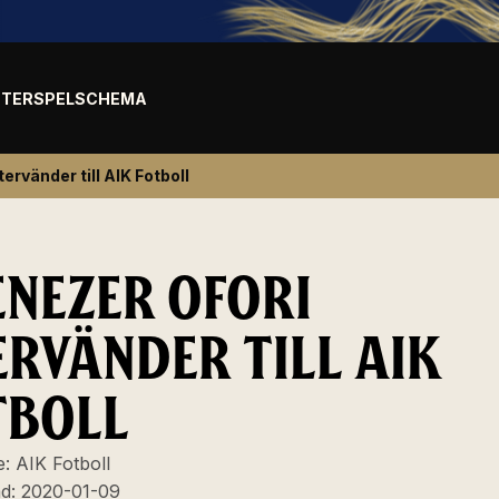
TER
SPELSCHEMA
ervänder till AIK Fotboll
ENEZER OFORI
ERVÄNDER TILL AIK
TBOLL
e:
AIK Fotboll
ad:
2020-01-09