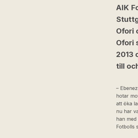
AIK F
Stutt
Ofori 
Ofori 
2013 o
till 
– Ebenez
hotar mot
att öka l
nu har va
han med a
Fotbolls