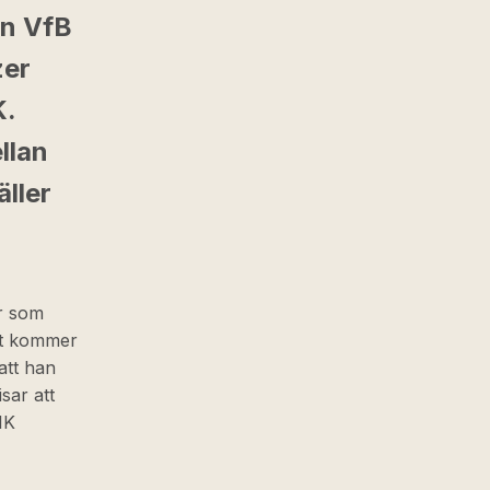
en VfB
zer
K.
llan
ller
er som
llt kommer
att han
isar att
IK