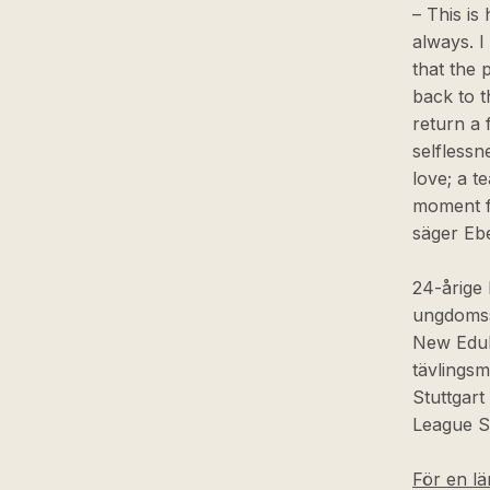
– This is
always. I
that the 
back to t
return a 
selflessn
love; a t
moment f
säger Eb
24-årige 
ungdomss
New Edubi
tävlingsm
Stuttgart
League S
För en lä