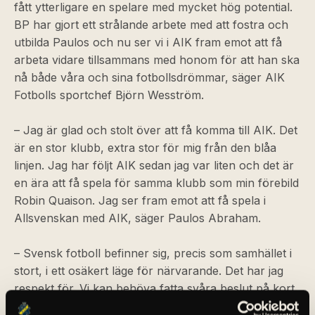
fått ytterligare en spelare med mycket hög potential.
BP har gjort ett strålande arbete med att fostra och
utbilda Paulos och nu ser vi i AIK fram emot att få
arbeta vidare tillsammans med honom för att han ska
nå både våra och sina fotbollsdrömmar, säger AIK
Fotbolls sportchef Björn Wesström.
– Jag är glad och stolt över att få komma till AIK. Det
är en stor klubb, extra stor för mig från den blåa
linjen. Jag har följt AIK sedan jag var liten och det är
en ära att få spela för samma klubb som min förebild
Robin Quaison. Jag ser fram emot att få spela i
Allsvenskan med AIK, säger Paulos Abraham.
– Svensk fotboll befinner sig, precis som samhället i
stort, i ett osäkert läge för närvarande. Det har jag
respekt för. Vi kan behöva fatta svåra beslut på kort
sikt och det har vi beredskap för. Samtidigt ska vi