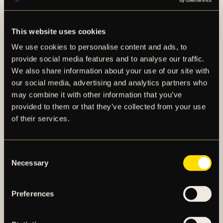
försöka skapa värde över tid. Denna affär har vi
värderat som något där AIK Fotboll till en
förhållandevis mycket låg investeringskostnad kan
This website uses cookies
skapa stora potentiella intäkter, vilket varit avgörande
We use cookies to personalise content and ads, to
för att AIK Fotboll ska investera i en utökning av
provide social media features and to analyse our traffic.
spelartruppen, säger Björn Wesström.
We also share information about your use of our site with
our social media, advertising and analytics partners who
För en längre faktapresentation av Paulos Abraham,
may combine it with other information that you’ve
se det bifogade materialet i detta pressmeddelande.
provided to them or that they’ve collected from your use
of their services.
Consent
Necessary
Selection
Preferences
AIK – SEDAN 1891