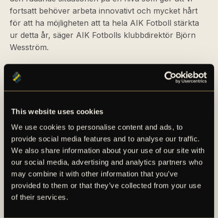
fortsatt behöver arbeta innovativt och mycket hårt
för att ha möjligheten att ta hela AIK Fotboll stärkta
ur detta år, säger AIK Fotbolls klubbdirektör Björn
Wesström.
This website uses cookies
We use cookies to personalise content and ads, to
provide social media features and to analyse our traffic.
We also share information about your use of our site with
AIK – SEDAN 1891
our social media, advertising and analytics partners who
may combine it with other information that you’ve
AIK Fotboll AB bedriver AIK Fotbollsförenings
provided to them or that they’ve collected from your use
elitfotbollsverksamhet genom ett herrlag och ett
of their services.
damlag. Herrlaget spelar i Allsvenskan och damlaget
spelar i OBOS Damallsvenskan. AIK Fotboll AB är